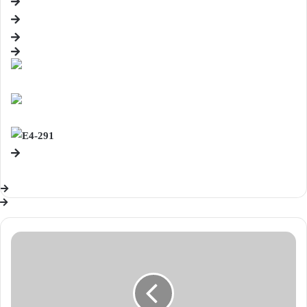
Batman’ın
gelişen
yeni
mezrası:
Best
-
Birlik
Haber
Ajansı