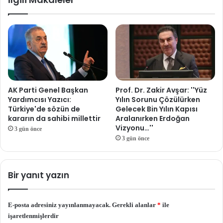
AK Parti Genel Başkan
Prof. Dr. Zakir Avşar: ''Yüz
Yardımcısı Yazıcı:
Yılın Sorunu Çözülürken
Türkiye'de sözün de
Gelecek Bin Yılın Kapısı
kararın da sahibi millettir
Aralanırken Erdoğan
Vizyonu…''
3 gün önce
3 gün önce
Bir yanıt yazın
E-posta adresiniz yayınlanmayacak.
Gerekli alanlar
*
ile
işaretlenmişlerdir