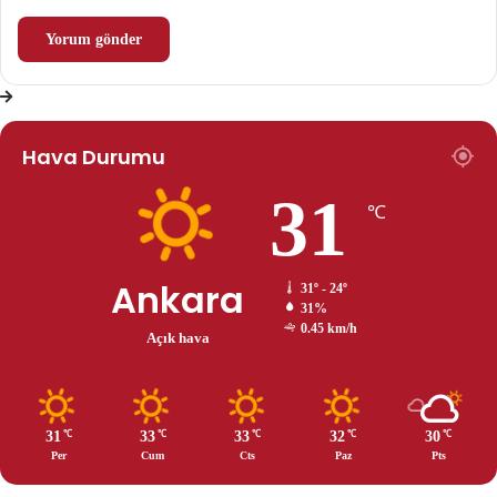
Hava Durumu
31
℃
Ankara
31º - 24º
31%
0.45 km/h
Açık hava
31
33
33
32
30
℃
℃
℃
℃
℃
Per
Cum
Cts
Paz
Pts