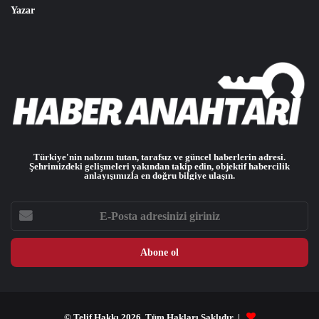
Yazar
Türkiye'nin nabzını tutan, tarafsız ve güncel haberlerin adresi.
Şehrimizdeki gelişmeleri yakından takip edin, objektif habercilik
anlayışımızla en doğru bilgiye ulaşın.
E-
Posta
adresinizi
giriniz
© Telif Hakkı 2026, Tüm Hakları Saklıdır |