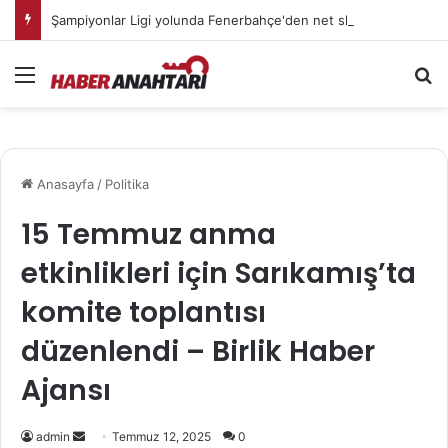
Şampiyonlar Ligi yolunda Fenerbahçe'den net skor
Menü
Ar
Anasayfa
/
Politika
15 Temmuz anma
etkinlikleri için Sarıkamış’ta
komite toplantısı
düzenlendi – Birlik Haber
Ajansı
Bir
admin
Temmuz 12, 2025
0