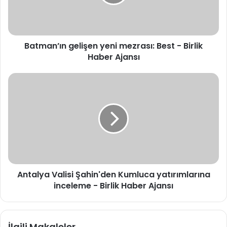
Batman’ın gelişen yeni mezrası: Best - Birlik
Haber Ajansı
Antalya
Valisi
Şahin'den
Kumluca
yatırımlarına
inceleme
-
Birlik
Haber
Ajansı
Antalya Valisi Şahin'den Kumluca yatırımlarına
inceleme - Birlik Haber Ajansı
İlgili Makaleler