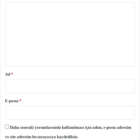
Y
o
r
u
m
*
Ad
*
E-posta
*
Daha sonraki yorumlarımda kullanılması için adım, e-posta adresim
ve site adresim bu tarayıcıya kaydedilsin.