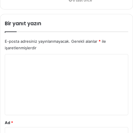
6 saat önce
Bir yanıt yazın
E-posta adresiniz yayınlanmayacak.
Gerekli alanlar
*
ile
işaretlenmişlerdir
Y
o
r
u
m
*
Ad
*