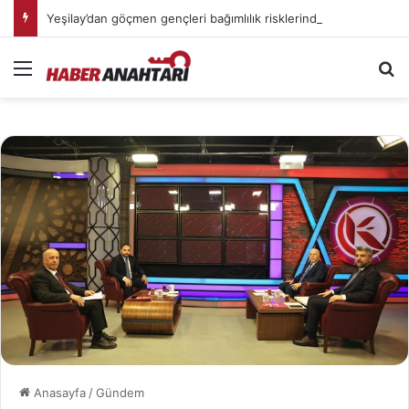
Yeşilay’dan göçmen gençleri bağımlılık risklerinden koruyacak uluslararası model
Menü
Ar
Anasayfa
/
Gündem