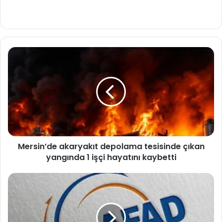
Mersin’de
akaryakıt
depolama
tesisinde
çıkan
yangında
1
işçi
hayatını
Mersin’de akaryakıt depolama tesisinde çıkan
kaybetti
yangında 1 işçi hayatını kaybetti
AFAD’dan
Samsun’daki
sel
için
50