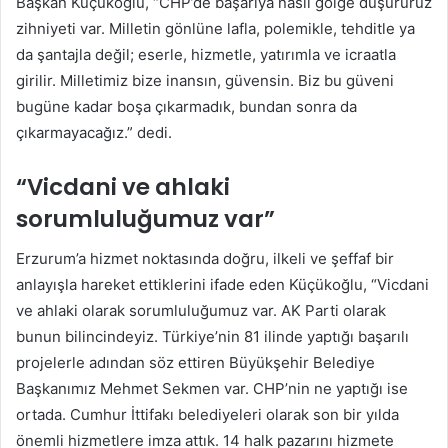
Başkan Küçükoğlu, “CHP’de başarıya nasıl gölge düşürürüz
zihniyeti var. Milletin gönlüne lafla, polemikle, tehditle ya
da şantajla değil; eserle, hizmetle, yatırımla ve icraatla
girilir. Milletimiz bize inansın, güvensin. Biz bu güveni
bugüne kadar boşa çıkarmadık, bundan sonra da
çıkarmayacağız.” dedi.
“Vicdani ve ahlaki
sorumluluğumuz var”
Erzurum’a hizmet noktasında doğru, ilkeli ve şeffaf bir
anlayışla hareket ettiklerini ifade eden Küçükoğlu, “Vicdani
ve ahlaki olarak sorumluluğumuz var. AK Parti olarak
bunun bilincindeyiz. Türkiye’nin 81 ilinde yaptığı başarılı
projelerle adından söz ettiren Büyükşehir Belediye
Başkanımız Mehmet Sekmen var. CHP’nin ne yaptığı ise
ortada. Cumhur İttifakı belediyeleri olarak son bir yılda
önemli hizmetlere imza attık. 14 halk pazarını hizmete