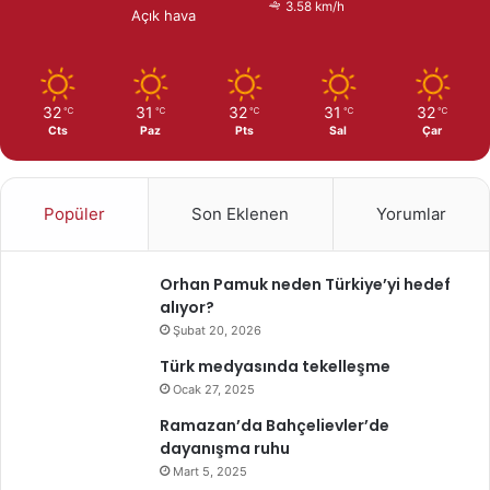
3.58 km/h
Açık hava
32
31
32
31
32
℃
℃
℃
℃
℃
Cts
Paz
Pts
Sal
Çar
Popüler
Son Eklenen
Yorumlar
Orhan Pamuk neden Türkiye’yi hedef
alıyor?
Şubat 20, 2026
Türk medyasında tekelleşme
Ocak 27, 2025
Ramazan’da Bahçelievler’de
dayanışma ruhu
Mart 5, 2025