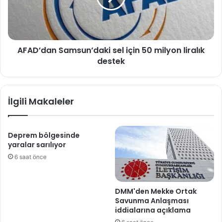
milyon
liralık
destek
AFAD’dan Samsun’daki sel için 50 milyon liralık
destek
İlgili Makaleler
Deprem bölgesinde
yaralar sarılıyor
6 saat önce
DMM'den Mekke Ortak
Savunma Anlaşması
iddialarına açıklama