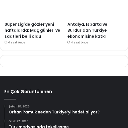
Süper Lig'de gözler yeni
Antalya, Isparta ve
haftalarda: Maç günleri ve
Burdur'dan Türkiye
saatleri belli oldu
ekonomisine katkı
4 saat önce
4 saat önce
En Çok Görüntülenen
Şubat 20, 2026
Orhan Pamuk neden Türkiye’yi hedef alıyor?
Ocak 27, 2025
Türk medyasında tekelleşme