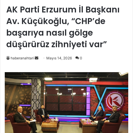
AK Parti Erzurum İl Başkanı
Av. Küçükoğlu, “CHP’de
başarıya nasıl gölge
düşürürüz zihniyeti var”
Bir
haberanahtari
Mayıs 14, 2026
0
e-
posta
göndermek