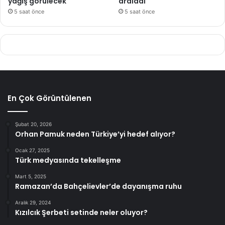
yağış görülecek
araladı
5 saat önce
5 saat önce
En Çok Görüntülenen
Şubat 20, 2026
Orhan Pamuk neden Türkiye’yi hedef alıyor?
Ocak 27, 2025
Türk medyasında tekelleşme
Mart 5, 2025
Ramazan’da Bahçelievler’de dayanışma ruhu
Aralık 29, 2024
Kızılcık Şerbeti setinde neler oluyor?