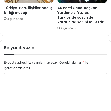
Türkiye-Peru ilişkilerinde iş
AK Parti Genel Başkan
birliği mesajı
Yardımcısı Yazıcı:
Türkiye'de sözün de
4 gün önce
kararın da sahibi millettir
4 gün önce
Bir yanıt yazın
E-posta adresiniz yayınlanmayacak.
Gerekli alanlar
*
ile
işaretlenmişlerdir
Y
o
r
u
m