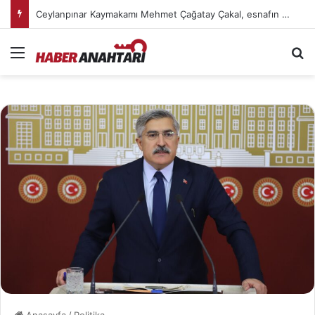
Ceylanpınar Kaymakamı Mehmet Çağatay Çakal, esnafın kahvaltı sofrasında vatandaşlarla buluştu
Menü
Ar