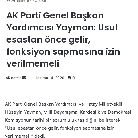
Anasayfa
/
Politika
AK Parti Genel Başkan
Yardımcısı Yayman: Usul
esastan önce gelir,
fonksiyon sapmasına izin
verilmemeli
Bir
admin
Haziran 14, 2026
0
e-
posta
göndermek
AK Parti Genel Başkan Yardımcısı ve Hatay Milletvekili
Hüseyin Yayman, Milli Dayanışma, Kardeşlik ve Demokrasi
Komisyonun tarihi bir sorumluluk taşıdığını belirterek,
“Usul esastan önce gelir, fonksiyon sapmasına izin
verilmemeli.” dedi.