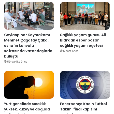
Ceylanpınar Kaymakamı
Sağlıklı yaşam gurusu Ali
Mehmet Çağatay Çakal,
Bıdı’dan ezber bozan
esnafın kahvaltı
sağlıklı yaşam reçetesi
sofrasında vatandaşlarla
5 saat önce
buluştu
59 dakika önce
Yurt genelinde sıcaklık
Fenerbahçe Kadın Futbol
yüksek, kuzey ve doğuda
Takımı final kapısını