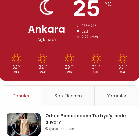
25
℃
Ankara
25º - 21º
52%
2.27 km/h
Açık hava
32
32
29
31
33
℃
℃
℃
℃
℃
Cts
Paz
Pts
Sal
Çar
Popüler
Son Eklenen
Yorumlar
Orhan Pamuk neden Türkiye’yi hedef
alıyor?
Şubat 20, 2026