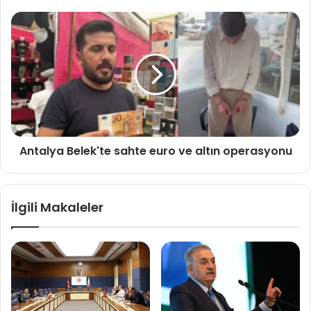
Antalya
Belek'te
sahte
euro
ve
altın
operasyonu
Antalya Belek'te sahte euro ve altın operasyonu
İlgili Makaleler