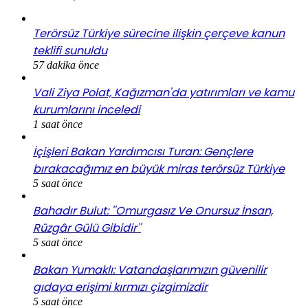
Terörsüz Türkiye sürecine ilişkin çerçeve kanun
teklifi sunuldu
57 dakika önce
Vali Ziya Polat, Kağızman'da yatırımları ve kamu
kurumlarını inceledi
1 saat önce
İçişleri Bakan Yardımcısı Turan: Gençlere
bırakacağımız en büyük miras terörsüz Türkiye
5 saat önce
Bahadır Bulut: ''Omurgasız Ve Onursuz İnsan,
Rüzgâr Gülü Gibidir''
5 saat önce
Bakan Yumaklı: Vatandaşlarımızın güvenilir
gıdaya erişimi kırmızı çizgimizdir
5 saat önce