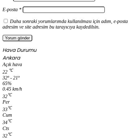
E-posta
*
Daha sonraki yorumlarımda kullanılması için adım, e-posta
adresim ve site adresim bu tarayıcıya kaydedilsin.
Hava Durumu
Ankara
Açık hava
℃
22
32º - 21º
65%
0.45 km/h
℃
32
Per
℃
33
Cum
℃
34
Cts
℃
32