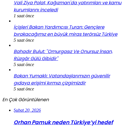
Vali Ziya Polat, Kağızman'da yatırımları ve kamu
kurumlarını inceledi
1 saat önce
İçişleri Bakan Yardımcısı Turan: Gençlere
bırakacağımız en büyük miras terörsüz Türkiye
5 saat önce
Bahadır Bulut: ''Omurgasız Ve Onursuz İnsan,
Rüzgâr Gülü Gibidir''
5 saat önce
Bakan Yumaklı: Vatandaşlarımızın güvenilir
gıdaya erişimi kırmızı çizgimizdir
5 saat önce
En Çok Görüntülenen
Şubat 20, 2026
Orhan Pamuk neden Türkiye’yi hedef