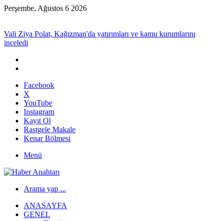
Perşembe, Ağustos 6 2026
Son Dakika
Vali Ziya Polat, Kağızman'da yatırımları ve kamu kurumlarını
inceledi
Facebook
X
YouTube
Instagram
Kayıt Ol
Rastgele Makale
Kenar Bölmesi
Menü
Arama yap ...
ANASAYFA
GENEL