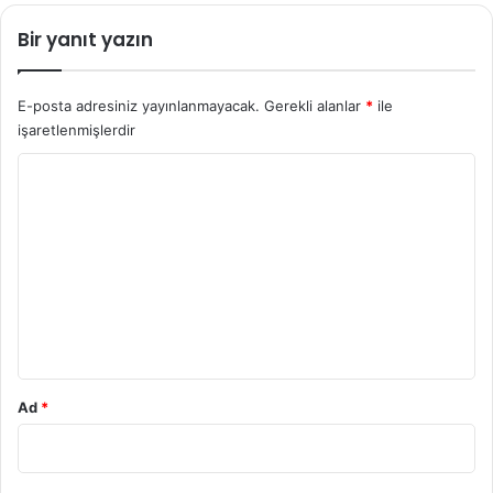
Bir yanıt yazın
E-posta adresiniz yayınlanmayacak.
Gerekli alanlar
*
ile
işaretlenmişlerdir
Y
o
r
u
m
*
Ad
*