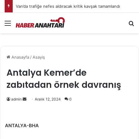
Van’da trafiğe nefes aldıracak kritik kavşak tamamlandı
Menü
Ar
Anasayfa
/
Asayiş
Antalya Kemer’de
zabıtadan örnek davranış
Bir
admin
Aralık 12, 2024
0
e-
posta
göndermek
ANTALYA-BHA