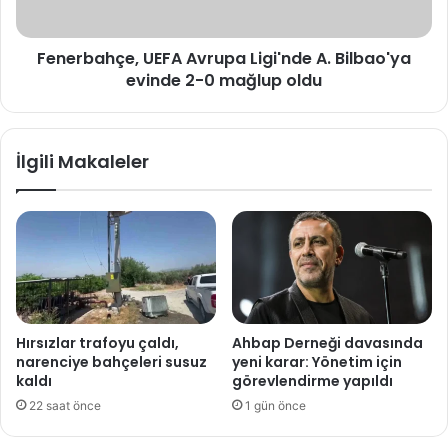
2-
0
Fenerbahçe, UEFA Avrupa Ligi'nde A. Bilbao'ya
mağlup
oldu
evinde 2-0 mağlup oldu
İlgili Makaleler
Hırsızlar trafoyu çaldı,
Ahbap Derneği davasında
narenciye bahçeleri susuz
yeni karar: Yönetim için
kaldı
görevlendirme yapıldı
22 saat önce
1 gün önce