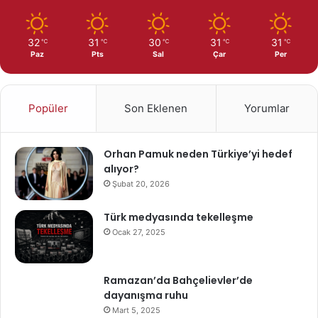
32
31
30
31
31
℃
℃
℃
℃
℃
Paz
Pts
Sal
Çar
Per
Popüler
Son Eklenen
Yorumlar
Orhan Pamuk neden Türkiye’yi hedef
alıyor?
Şubat 20, 2026
Türk medyasında tekelleşme
Ocak 27, 2025
Ramazan’da Bahçelievler’de
dayanışma ruhu
Mart 5, 2025