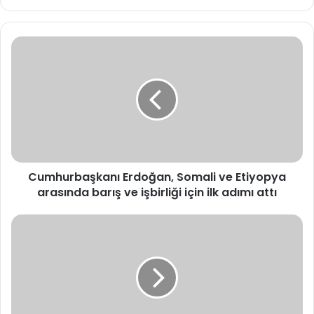
Cumhurbaşkanı
Erdoğan,
Somali
ve
Etiyopya
arasında
barış
ve
işbirliği
Cumhurbaşkanı Erdoğan, Somali ve Etiyopya
için
ilk
arasında barış ve işbirliği için ilk adımı attı
adımı
attı
Fenerbahçe,
UEFA
Avrupa
Ligi'nde
A.
Bilbao'ya
evinde