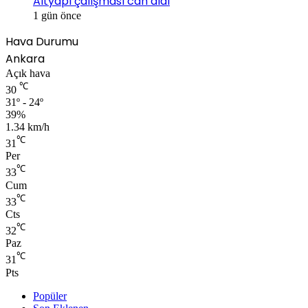
Altyapı çalışması can aldı
1 gün önce
Hava Durumu
Ankara
Açık hava
℃
30
31º - 24º
39%
1.34 km/h
℃
31
Per
℃
33
Cum
℃
33
Cts
℃
32
Paz
℃
31
Pts
Popüler