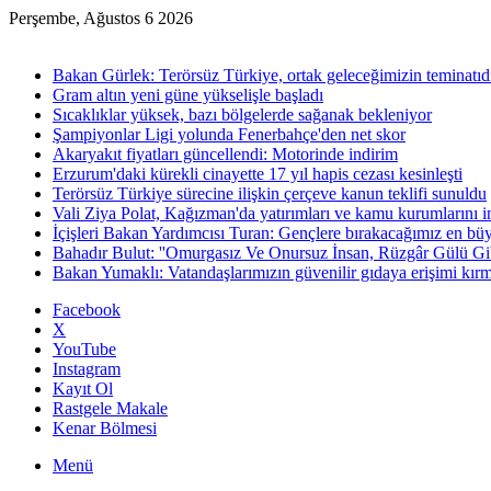
Perşembe, Ağustos 6 2026
Son Dakika
Bakan Gürlek: Terörsüz Türkiye, ortak geleceğimizin teminatıd
Gram altın yeni güne yükselişle başladı
Sıcaklıklar yüksek, bazı bölgelerde sağanak bekleniyor
Şampiyonlar Ligi yolunda Fenerbahçe'den net skor
Akaryakıt fiyatları güncellendi: Motorinde indirim
Erzurum'daki kürekli cinayette 17 yıl hapis cezası kesinleşti
Terörsüz Türkiye sürecine ilişkin çerçeve kanun teklifi sunuldu
Vali Ziya Polat, Kağızman'da yatırımları ve kamu kurumlarını i
İçişleri Bakan Yardımcısı Turan: Gençlere bırakacağımız en bü
Bahadır Bulut: ''Omurgasız Ve Onursuz İnsan, Rüzgâr Gülü Gib
Bakan Yumaklı: Vatandaşlarımızın güvenilir gıdaya erişimi kırm
Facebook
X
YouTube
Instagram
Kayıt Ol
Rastgele Makale
Kenar Bölmesi
Menü