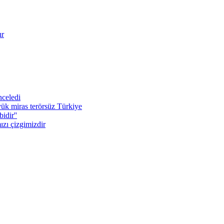
ır
nceledi
yük miras terörsüz Türkiye
idir''
ızı çizgimizdir