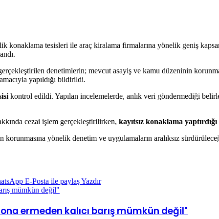
rlik konaklama tesisleri ile araç kiralama firmalarına yönelik geniş kaps
landı.
kleştirilen denetimlerin; mevcut asayiş ve kamu düzeninin korunması, 
macıyla yapıldığı bildirildi.
isi
kontrol edildi. Yapılan incelemelerde, anlık veri göndermediği belir
kkında cezai işlem gerçekleştirilirken,
kayıtsız konaklama yaptırdığı 
korunmasına yönelik denetim ve uygulamaların aralıksız sürdürüleceği
atsApp
E-Posta ile paylaş
Yazdır
barış mümkün değil"
 sona ermeden kalıcı barış mümkün değil"