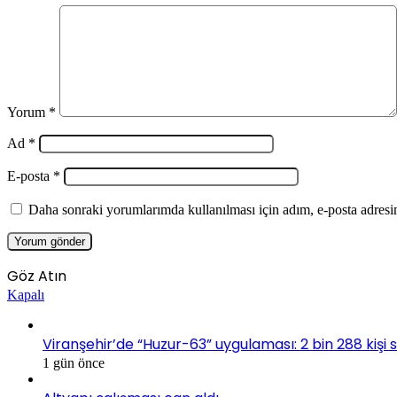
Yorum
*
Ad
*
E-posta
*
Daha sonraki yorumlarımda kullanılması için adım, e-posta adresim
Göz Atın
Kapalı
Viranşehir’de “Huzur-63” uygulaması: 2 bin 288 kişi 
1 gün önce