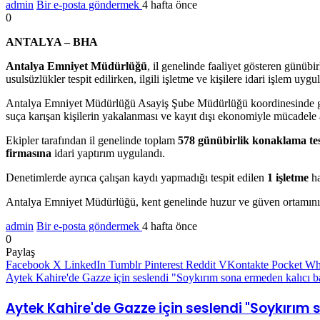
admin
Bir e-posta göndermek
4 hafta önce
0
ANTALYA – BHA
Antalya Emniyet Müdürlüğü
, il genelinde faaliyet gösteren günübi
usulsüzlükler tespit edilirken, ilgili işletme ve kişilere idari işlem uygu
Antalya Emniyet Müdürlüğü Asayiş Şube Müdürlüğü koordinesinde gerçe
suça karışan kişilerin yakalanması ve kayıt dışı ekonomiyle mücadele a
Ekipler tarafından il genelinde toplam
578 günübirlik konaklama tes
firmasına
idari yaptırım uygulandı.
Denetimlerde ayrıca çalışan kaydı yapmadığı tespit edilen
1 işletme
ha
Antalya Emniyet Müdürlüğü, kent genelinde huzur ve güven ortamının 
admin
Bir e-posta göndermek
4 hafta önce
0
Paylaş
Facebook
X
LinkedIn
Tumblr
Pinterest
Reddit
VKontakte
Pocket
Wh
Aytek Kahire'de Gazze için seslendi "Soykırım sona ermeden kalıcı 
Aytek Kahire'de Gazze için seslendi "Soykırım