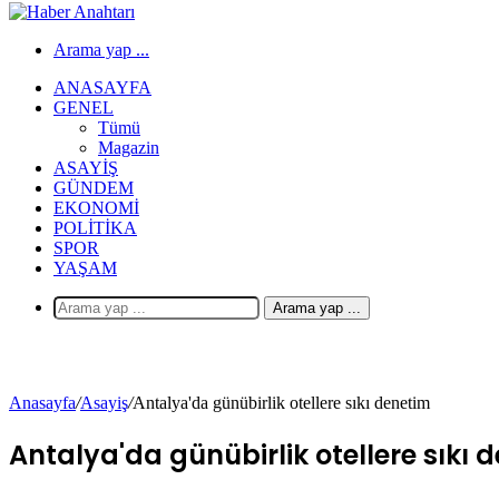
Arama yap ...
ANASAYFA
GENEL
Tümü
Magazin
ASAYIŞ
GÜNDEM
EKONOMI
POLITIKA
SPOR
YAŞAM
Arama yap ...
Anasayfa
/
Asayiş
/
Antalya'da günübirlik otellere sıkı denetim
Antalya'da günübirlik otellere sıkı 