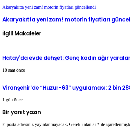
Akaryakıtta yeni zam! motorin fiyatları güncellendi
Akaryakıtta yeni zam! motorin fiyatları güncel
İlgili Makaleler
Hatay'da evde dehşet: Genç kadın ağır yarala
18 saat önce
Viranşehir’de “Huzur-63” uygulaması: 2 bin 288
1 gün önce
Bir yanıt yazın
E-posta adresiniz yayınlanmayacak.
Gerekli alanlar
*
ile işaretlenmişl