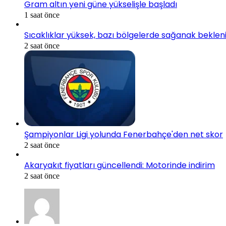
Gram altın yeni güne yükselişle başladı
1 saat önce
Sıcaklıklar yüksek, bazı bölgelerde sağanak beklen
2 saat önce
Şampiyonlar Ligi yolunda Fenerbahçe'den net skor
2 saat önce
Akaryakıt fiyatları güncellendi: Motorinde indirim
2 saat önce