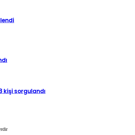
lendi
ndı
 kişi sorgulandı
erdir