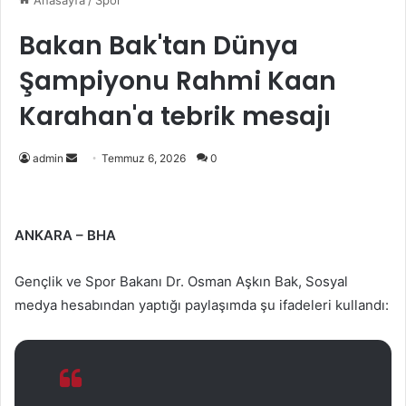
Anasayfa
/
Spor
Bakan Bak'tan Dünya
Şampiyonu Rahmi Kaan
Karahan'a tebrik mesajı
Bir
admin
Temmuz 6, 2026
0
e-
posta
göndermek
ANKARA – BHA
Gençlik ve Spor Bakanı Dr. Osman Aşkın Bak, Sosyal
medya hesabından yaptığı paylaşımda şu ifadeleri kullandı: