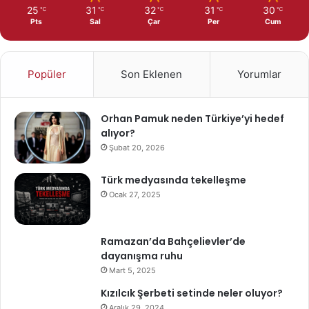
25
31
32
31
30
℃
℃
℃
℃
℃
Pts
Sal
Çar
Per
Cum
Popüler
Son Eklenen
Yorumlar
Orhan Pamuk neden Türkiye’yi hedef
alıyor?
Şubat 20, 2026
Türk medyasında tekelleşme
Ocak 27, 2025
Ramazan’da Bahçelievler’de
dayanışma ruhu
Mart 5, 2025
Kızılcık Şerbeti setinde neler oluyor?
Aralık 29, 2024