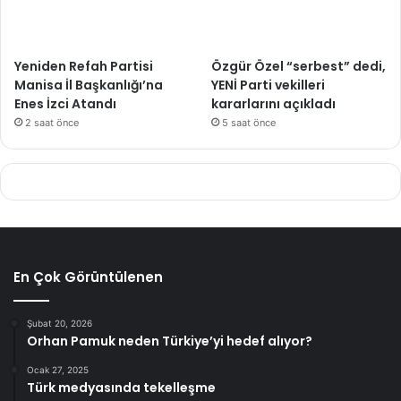
Yeniden Refah Partisi
Özgür Özel “serbest” dedi,
Manisa İl Başkanlığı’na
YENİ Parti vekilleri
Enes İzci Atandı
kararlarını açıkladı
2 saat önce
5 saat önce
En Çok Görüntülenen
Şubat 20, 2026
Orhan Pamuk neden Türkiye’yi hedef alıyor?
Ocak 27, 2025
Türk medyasında tekelleşme