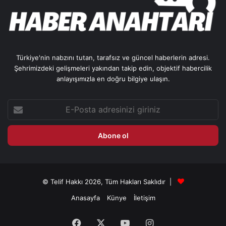
Türkiye'nin nabzını tutan, tarafsız ve güncel haberlerin adresi.
Şehrimizdeki gelişmeleri yakından takip edin, objektif habercilik
anlayışımızla en doğru bilgiye ulaşın.
E-
Posta
adresinizi
giriniz
© Telif Hakkı 2026, Tüm Hakları Saklıdır |
Anasayfa
Künye
İletişim
Facebook
X
YouTube
Instagram