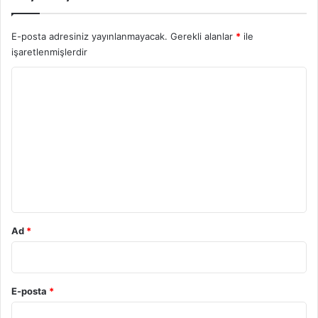
E-posta adresiniz yayınlanmayacak.
Gerekli alanlar
*
ile
işaretlenmişlerdir
Y
o
r
u
m
*
Ad
*
E-posta
*