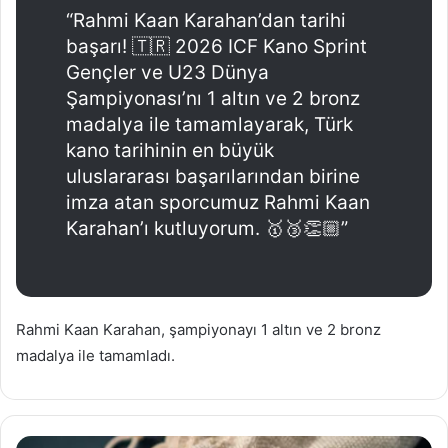
“Rahmi Kaan Karahan’dan tarihi
başarı! 🇹🇷 2026 ICF Kano Sprint
Gençler ve U23 Dünya
Şampiyonası’nı 1 altın ve 2 bronz
madalya ile tamamlayarak, Türk
kano tarihinin en büyük
uluslararası başarılarından birine
imza atan sporcumuz Rahmi Kaan
Karahan’ı kutluyorum. 🥇🥉👏🏼”
Rahmi Kaan Karahan, şampiyonayı 1 altın ve 2 bronz
madalya ile tamamladı.
Altın