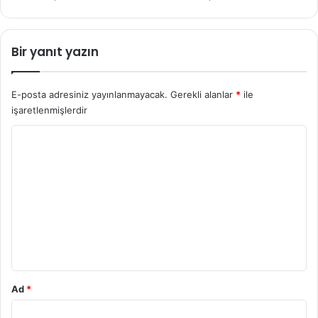
Bir yanıt yazın
E-posta adresiniz yayınlanmayacak.
Gerekli alanlar
*
ile
işaretlenmişlerdir
Y
o
r
u
m
*
Ad
*