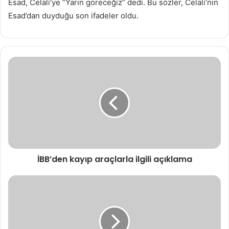
Esad, Celali’ye “Yarın göreceğiz” dedi. Bu sözler, Celali’nin
Esad’dan duyduğu son ifadeler oldu.
İBB’den
kayıp
araçlarla
ilgili
açıklama
İBB’den kayıp araçlarla ilgili açıklama
Isparta,
Antalya
ve
Burdur’u
aynı