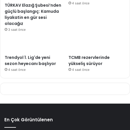
4 saat önce
TÜRKAV Elazığ Şubesi’nden
güçlü başlangıç: Kamuda
liyakatin en gür sesi
olacağız
3 saat önce
Trendyol 1. Lig'de yeni
TCMB rezervlerinde
sezon heyecanı başlıyor
yükseliş sürüyor
4 saat önce
4 saat önce
En Çok Görüntülenen