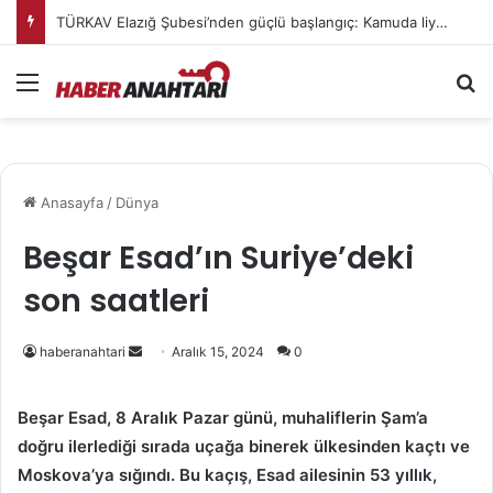
TÜRKAV Elazığ Şubesi’nden güçlü başlangıç: Kamuda liyakatin en gür sesi olacağız
Menü
Ar
Anasayfa
/
Dünya
Beşar Esad’ın Suriye’deki
son saatleri
Bir
haberanahtari
Aralık 15, 2024
0
e-
posta
Beşar Esad, 8 Aralık Pazar günü, muhaliflerin Şam’a
göndermek
doğru ilerlediği sırada uçağa binerek ülkesinden kaçtı ve
Moskova’ya sığındı. Bu kaçış, Esad ailesinin 53 yıllık,