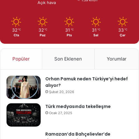
1.39 km/h
Açık hava
32
32
31
31
33
℃
℃
℃
℃
℃
Cts
Paz
Pts
Sal
Çar
Popüler
Son Eklenen
Yorumlar
Orhan Pamuk neden Türkiye’yi hedef
alıyor?
Şubat 20, 2026
Türk medyasında tekelleşme
Ocak 27, 2025
Ramazan’da Bahçelievler’de