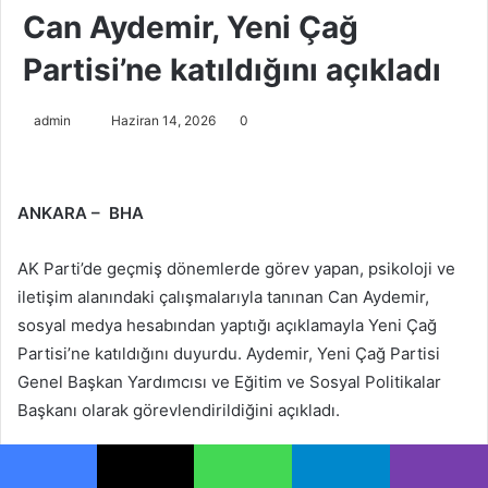
Can Aydemir, Yeni Çağ
Partisi’ne katıldığını açıkladı
Bir
admin
Haziran 14, 2026
0
e-
posta
göndermek
ANKARA – BHA
AK Parti’de geçmiş dönemlerde görev yapan, psikoloji ve
iletişim alanındaki çalışmalarıyla tanınan Can Aydemir,
sosyal medya hesabından yaptığı açıklamayla Yeni Çağ
Partisi’ne katıldığını duyurdu. Aydemir, Yeni Çağ Partisi
Genel Başkan Yardımcısı ve Eğitim ve Sosyal Politikalar
Başkanı olarak görevlendirildiğini açıkladı.
Siyaset kulislerinde bir süredir Can Aydemir’e Yeni Çağ
Facebook
X
WhatsApp
Telegram
Viber