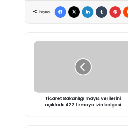
Facebook
X
LinkedIn
Tumblr
Pint
Paylaş
Ticaret
Bakanlığı
mayıs
verilerini
açıkladı:
422
firmaya
izin
belgesi
Ticaret Bakanlığı mayıs verilerini
açıkladı: 422 firmaya izin belgesi