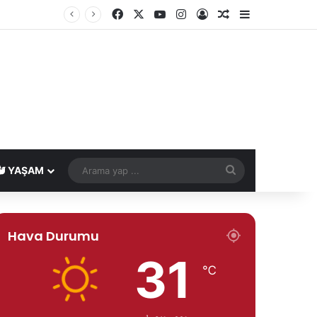
Facebook
X
YouTube
Instagram
Kayıt Ol
Rastgele Makale
Kenar Bölme
Arama
YAŞAM
yap
...
Hava Durumu
31
℃