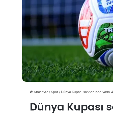
Anasayfa
/
Spor
/
Dünya Kupası sahnesinde yarın 4
Dünya Kupası s