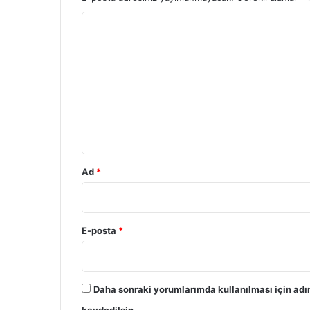
Y
o
r
u
m
*
Ad
*
E-posta
*
Daha sonraki yorumlarımda kullanılması için adı
kaydedilsin.