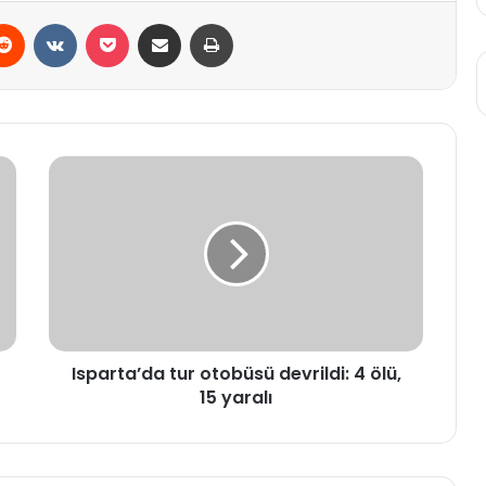
erest
Reddit
VKontakte
Pocket
E-Posta ile paylaş
Yazdır
Isparta’da
tur
otobüsü
devrildi:
4
ölü,
15
yaralı
Isparta’da tur otobüsü devrildi: 4 ölü,
15 yaralı