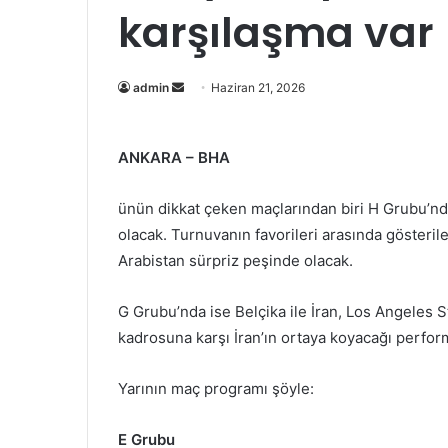
karşılaşma var
Bir
admin
Haziran 21, 2026
e-
posta
ANKARA – BHA
göndermek
ünün dikkat çeken maçlarından biri H Grubu’n
olacak. Turnuvanın favorileri arasında gösteril
Arabistan sürpriz peşinde olacak.
G Grubu’nda ise Belçika ile İran, Los Angeles St
kadrosuna karşı İran’ın ortaya koyacağı perfo
Yarının maç programı şöyle:
E Grubu