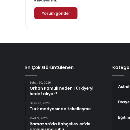
En Çok Görüntülenen
Kategor
Şubat 20, 2026
Astrol
Orhan Pamuk neden Türkiye’yi
hedef alıyor?
Dosya
Ocak 27, 2025
Türk medyasında tekelleşme
Eğitim
Mart 5, 2025
Ramazan’da Bahçelievler’de
dayanışma ruhu