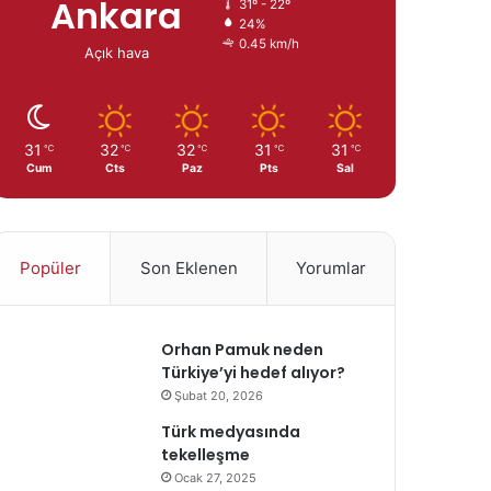
Ankara
31º - 22º
24%
0.45 km/h
Açık hava
31
32
32
31
31
℃
℃
℃
℃
℃
Cum
Cts
Paz
Pts
Sal
Popüler
Son Eklenen
Yorumlar
Orhan Pamuk neden
Türkiye’yi hedef alıyor?
Şubat 20, 2026
Türk medyasında
tekelleşme
Ocak 27, 2025