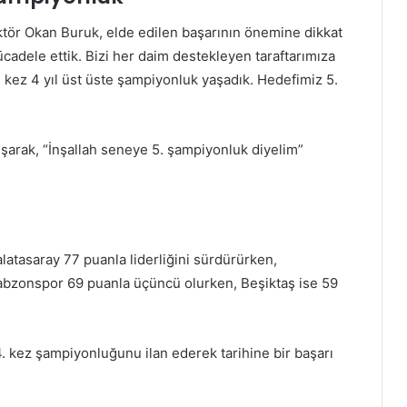
ktör Okan Buruk, elde edilen başarının önemine dikkat
adele ettik. Bizi her daim destekleyen taraftarımıza
 kez 4 yıl üst üste şampiyonluk yaşadık. Hedefimiz 5.
uşarak, “İnşallah seneye 5. şampiyonluk diyelim”
latasaray 77 puanla liderliğini sürdürürken,
rabzonspor 69 puanla üçüncü olurken, Beşiktaş ise 59
4. kez şampiyonluğunu ilan ederek tarihine bir başarı