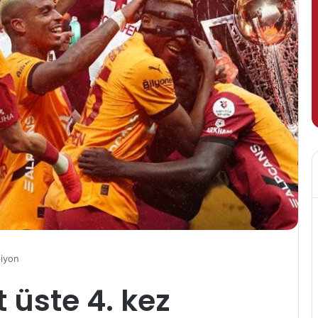
piyon
 üste 4. kez