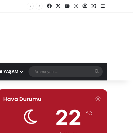
Facebook
X
YouTube
Instagram
Kayıt Ol
Rastgele Makale
Kenar Bölme
Bakan Yardımcısı Aydın'dan "Terörsüz Türkiye" paylaşımı: "Yeni dönemin temel taşlarından biri olacak"
Arama
YAŞAM
yap
...
Hava Durumu
22
℃