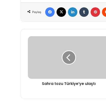
Facebook
X
LinkedIn
Tumblr
Pint
Paylaş
Sahra
tozu
Türkiye’ye
ulaştı
Sahra tozu Türkiye’ye ulaştı