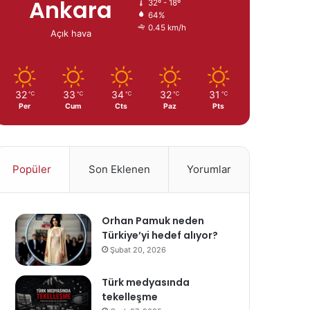
Ankara
32º - 18º
64%
0.45 km/h
Açık hava
32
33
34
32
31
℃
℃
℃
℃
℃
Per
Cum
Cts
Paz
Pts
Popüler
Son Eklenen
Yorumlar
Orhan Pamuk neden
Türkiye’yi hedef alıyor?
Şubat 20, 2026
Türk medyasında
tekelleşme