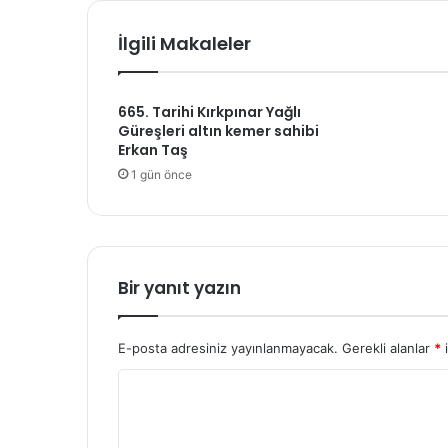
İlgili Makaleler
665. Tarihi Kırkpınar Yağlı
Güreşleri altın kemer sahibi
Erkan Taş
1 gün önce
Bir yanıt yazın
E-posta adresiniz yayınlanmayacak.
Gerekli alanlar
*
i
Y
o
r