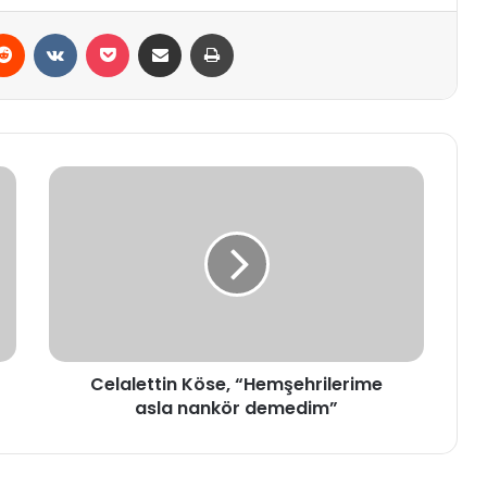
erest
Reddit
VKontakte
Pocket
E-Posta ile paylaş
Yazdır
Celalettin
Köse,
“Hemşehrilerime
asla
nankör
demedim”
Celalettin Köse, “Hemşehrilerime
asla nankör demedim”