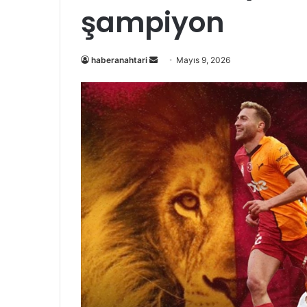
şampiyon
Bir
haberanahtari
Mayıs 9, 2026
e-
posta
göndermek