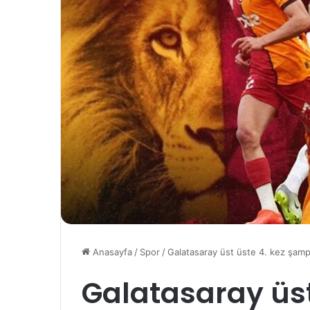
Anasayfa
/
Spor
/
Galatasaray üst üste 4. kez şam
Galatasaray üst