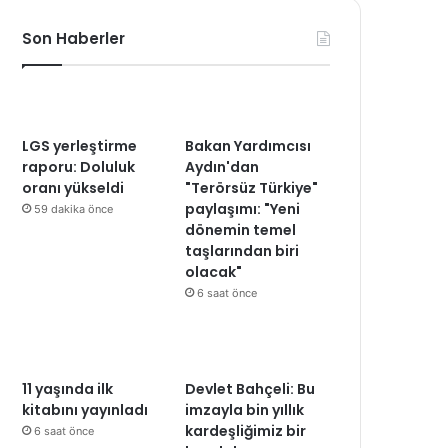
Son Haberler
LGS yerleştirme
Bakan Yardımcısı
raporu: Doluluk
Aydın'dan
oranı yükseldi
"Terörsüz Türkiye"
paylaşımı: "Yeni
59 dakika önce
dönemin temel
taşlarından biri
olacak"
6 saat önce
11 yaşında ilk
Devlet Bahçeli: Bu
kitabını yayınladı
imzayla bin yıllık
kardeşliğimiz bir
6 saat önce