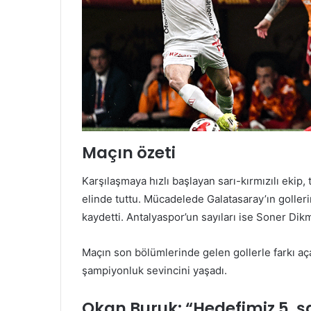
Maçın özeti
Karşılaşmaya hızlı başlayan sarı-kırmızılı ekip
elinde tuttu. Mücadelede Galatasaray’ın goller
kaydetti. Antalyaspor’un sayıları ise Soner Dik
Maçın son bölümlerinde gelen gollerle farkı aça
şampiyonluk sevincini yaşadı.
Okan Buruk: “Hedefimiz 5. 