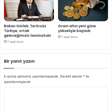
Bakan Gürlek: Terörsüz
Gram altın yeni güne
Türkiye, ortak
yükselişle başladı
geleceğimizin teminatıdır
7 saat önce
7 saat önce
Bir yanıt yazın
E-posta adresiniz yayınlanmayacak.
Gerekli alanlar
*
ile
işaretlenmişlerdir
Y
o
r