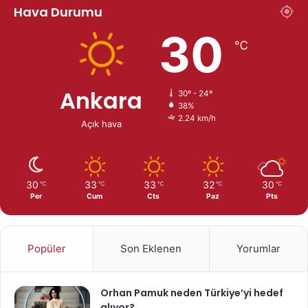
Hava Durumu
30
℃
Ankara
30º - 24º
38%
2.24 km/h
Açık hava
30
33
33
32
30
℃
℃
℃
℃
℃
Per
Cum
Cts
Paz
Pts
Popüler
Son Eklenen
Yorumlar
Orhan Pamuk neden Türkiye’yi hedef
alıyor?