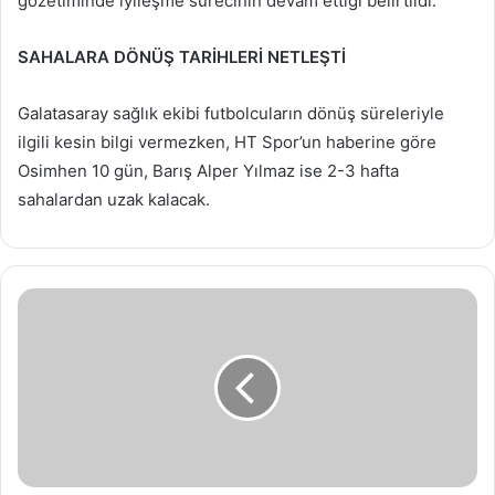
gözetiminde iyileşme sürecinin devam ettiği belirtildi.
SAHALARA DÖNÜŞ TARİHLERİ NETLEŞTİ
Galatasaray sağlık ekibi futbolcuların dönüş süreleriyle
ilgili kesin bilgi vermezken, HT Spor’un haberine göre
Osimhen 10 gün, Barış Alper Yılmaz ise 2-3 hafta
sahalardan uzak kalacak.
İYİ
Parti
Lideri
Dervişoğlu
Samsun'da
yeni
üyelerle
buluşacak