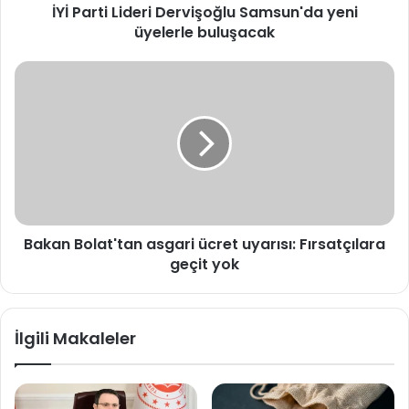
İYİ Parti Lideri Dervişoğlu Samsun'da yeni
üyelerle buluşacak
Bakan
Bolat'tan
asgari
ücret
uyarısı:
Fırsatçılara
geçit
yok
Bakan Bolat'tan asgari ücret uyarısı: Fırsatçılara
geçit yok
İlgili Makaleler