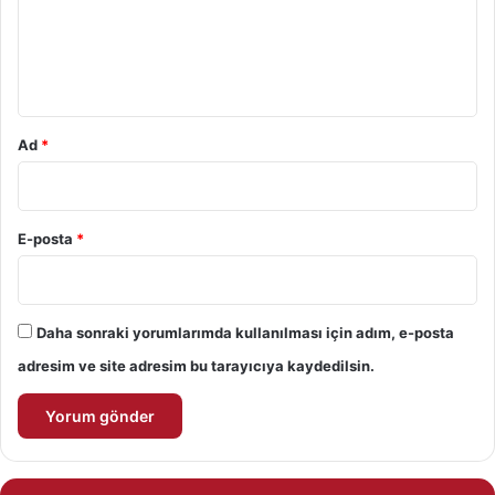
u
m
*
Ad
*
E-posta
*
Daha sonraki yorumlarımda kullanılması için adım, e-posta
adresim ve site adresim bu tarayıcıya kaydedilsin.