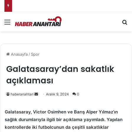
Bakan Gürlek: Terörsüz Türkiye, ortak geleceğimizin teminatıdır
Menü
Ar
Anasayfa
/
Spor
Galatasaray’dan sakatlık
açıklaması
Bir
haberanahtari
Aralık 9, 2024
0
e-
posta
Galatasaray, Victor Osimhen ve Barış Alper Yılmaz’ın
göndermek
sağlık durumlarıyla ilgili bir açıklama yayımladı. Yapılan
kontrollerde iki futbolcunun da çeşitli sakatlıklar