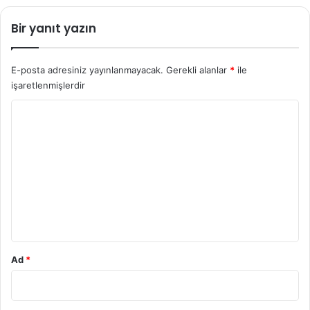
Bir yanıt yazın
E-posta adresiniz yayınlanmayacak.
Gerekli alanlar
*
ile
işaretlenmişlerdir
Y
o
r
u
m
*
Ad
*