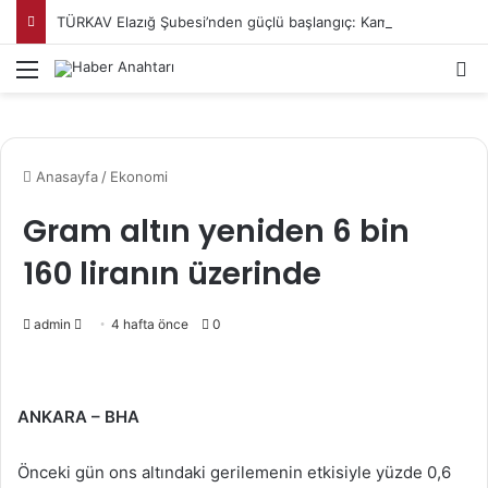
TÜRKAV Elazığ Şubesi’nden güçlü başlangıç: Kamuda liyakatin en gür sesi olacağız
Menü
Ar
Anasayfa
/
Ekonomi
Gram altın yeniden 6 bin
160 liranın üzerinde
Bir
admin
4 hafta önce
0
e-
posta
göndermek
ANKARA – BHA
Önceki gün ons altındaki gerilemenin etkisiyle yüzde 0,6