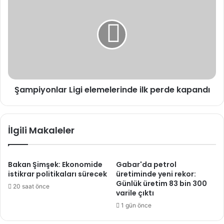
Ligi
elemelerinde
ilk
perde
kapandı
Şampiyonlar Ligi elemelerinde ilk perde kapandı
İlgili Makaleler
Bakan Şimşek: Ekonomide
Gabar'da petrol
istikrar politikaları sürecek
üretiminde yeni rekor:
Günlük üretim 83 bin 300
20 saat önce
varile çıktı
1 gün önce