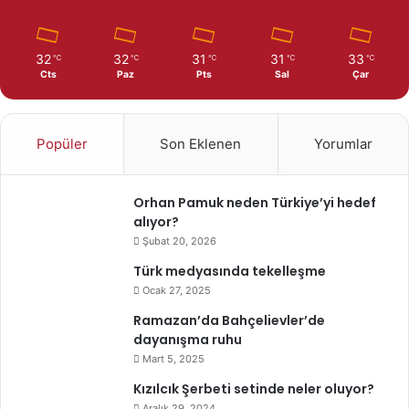
32
32
31
31
33
℃
℃
℃
℃
℃
Cts
Paz
Pts
Sal
Çar
Popüler
Son Eklenen
Yorumlar
Orhan Pamuk neden Türkiye’yi hedef
alıyor?
Şubat 20, 2026
Türk medyasında tekelleşme
Ocak 27, 2025
Ramazan’da Bahçelievler’de
dayanışma ruhu
Mart 5, 2025
Kızılcık Şerbeti setinde neler oluyor?
Aralık 29, 2024