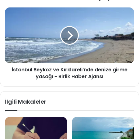
İstanbul
Beykoz
ve
Kırklareli'nde
denize
girme
yasağı
-
Birlik
Haber
Ajansı
İstanbul Beykoz ve Kırklareli'nde denize girme
yasağı - Birlik Haber Ajansı
İlgili Makaleler