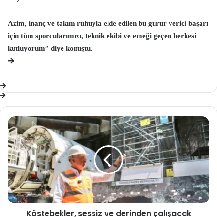
Azim, inanç ve takım ruhuyla elde edilen bu gurur verici başarı
için tüm sporcularımızı, teknik ekibi ve emeği geçen herkesi
kutluyorum” diye konuştu.
Köstebekler,
sessiz
ve
derinden
çalışacak
Köstebekler, sessiz ve derinden çalışacak