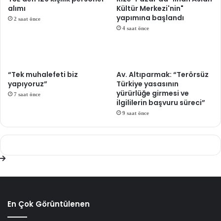
alımı
Kültür Merkezi'nin"
yapımına başlandı
2 saat önce
4 saat önce
“Tek muhalefeti biz
Av. Altıparmak: “Terörsüz
yapıyoruz”
Türkiye yasasının
yürürlüğe girmesi ve
7 saat önce
ilgililerin başvuru süreci”
9 saat önce
En Çok Görüntülenen