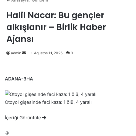
Anasayfa
/
Gündem
Halil Nacar: Bu gençler
alkışlanır – Birlik Haber
Ajansı
Bir
admin
Ağustos 11, 2025
0
e-
posta
göndermek
ADANA-BHA
Otoyol gişesinde feci kaza: 1 ölü, 4 yaralı
İçeriği Görüntüle