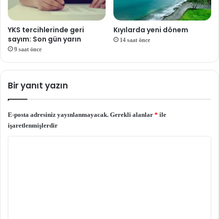
YKS tercihlerinde geri
Kıyılarda yeni dönem
sayım: Son gün yarın
14 saat önce
9 saat önce
Bir yanıt yazın
E-posta adresiniz yayınlanmayacak.
Gerekli alanlar
*
ile
işaretlenmişlerdir
Y
o
r
u
m
*