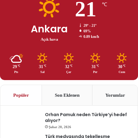
21
℃
Ankara
29º - 21º
69%
0.89 km/h
Açık hava
29
31
32
31
30
℃
℃
℃
℃
℃
Pts
Sal
Çar
Per
Cum
Popüler
Son Eklenen
Yorumlar
Orhan Pamuk neden Türkiye’yi hedef
alıyor?
Şubat 20, 2026
Türk medyasında tekelleşme