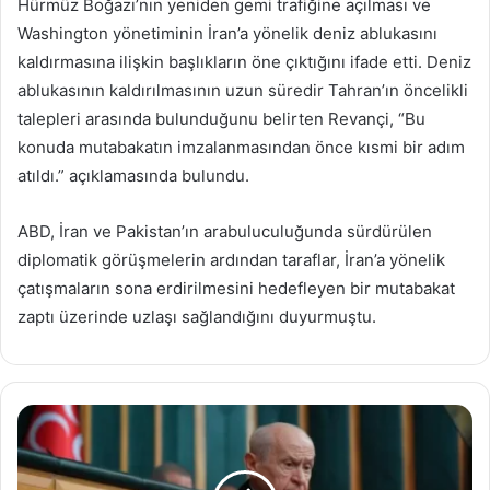
Hürmüz Boğazı’nın yeniden gemi trafiğine açılması ve
Washington yönetiminin İran’a yönelik deniz ablukasını
kaldırmasına ilişkin başlıkların öne çıktığını ifade etti. Deniz
ablukasının kaldırılmasının uzun süredir Tahran’ın öncelikli
talepleri arasında bulunduğunu belirten Revançi, “Bu
konuda mutabakatın imzalanmasından önce kısmi bir adım
atıldı.” açıklamasında bulundu.
ABD, İran ve Pakistan’ın arabuluculuğunda sürdürülen
diplomatik görüşmelerin ardından taraflar, İran’a yönelik
çatışmaların sona erdirilmesini hedefleyen bir mutabakat
zaptı üzerinde uzlaşı sağlandığını duyurmuştu.
Devlet
Bahçeli'den
seçim
ve