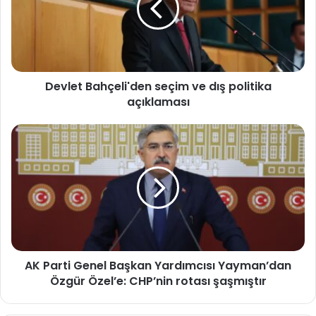
dış
politika
açıklaması
Devlet Bahçeli'den seçim ve dış politika
açıklaması
AK
Parti
Genel
Başkan
Yardımcısı
Yayman’dan
Özgür
Özel’e:
CHP’nin
AK Parti Genel Başkan Yardımcısı Yayman’dan
rotası
şaşmıştır
Özgür Özel’e: CHP’nin rotası şaşmıştır