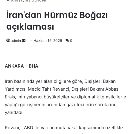
Anasayfa
/
Gündem
İran'dan Hürmüz Boğazı
açıklaması
Bir
admin
Haziran 16, 2026
0
e-
posta
göndermek
ANKARA – BHA
İran basınında yer alan bilgilere göre, Dışişleri Bakan
Yardımcısı Mecid Taht Revançi, Dışişleri Bakanı Abbas
Erakçi’nin yabancı büyükelçiler ve diplomatik temsilcilerle
yaptığı görüşmenin ardından gazetecilerin sorularını
yanıtladı.
Revançi, ABD ile varılan mutabakat kapsamında özellikle