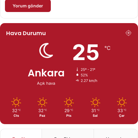
Hava Durumu
25
℃
Ankara
25º - 21º
52%
2.27 km/h
Açık hava
32
32
29
31
33
℃
℃
℃
℃
℃
Cts
Paz
Pts
Sal
Çar