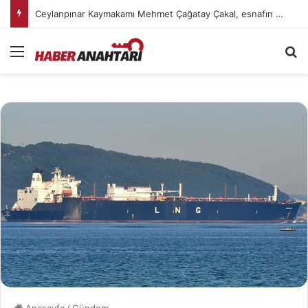
Ceylanpınar Kaymakamı Mehmet Çağatay Çakal, esnafın kahvaltı sofrasında vatandaşlarla buluştu
Menü
Ar