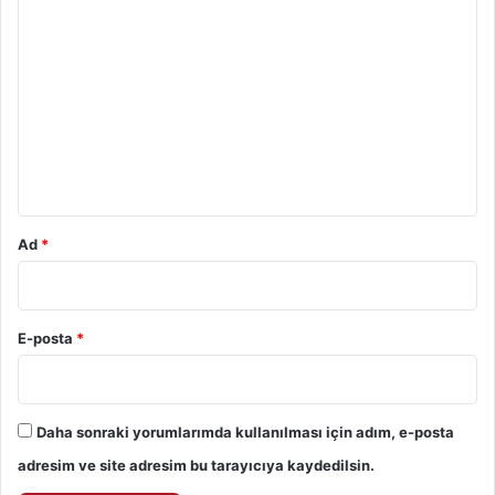
Y
o
r
u
m
*
Ad
*
E-posta
*
Daha sonraki yorumlarımda kullanılması için adım, e-posta
adresim ve site adresim bu tarayıcıya kaydedilsin.