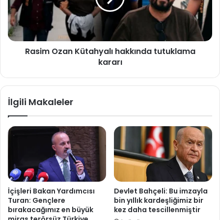
kararı
Rasim Ozan Kütahyalı hakkında tutuklama
kararı
İlgili Makaleler
İçişleri Bakan Yardımcısı
Devlet Bahçeli: Bu imzayla
Turan: Gençlere
bin yıllık kardeşliğimiz bir
bırakacağımız en büyük
kez daha tescillenmiştir
miras terörsüz Türkiye