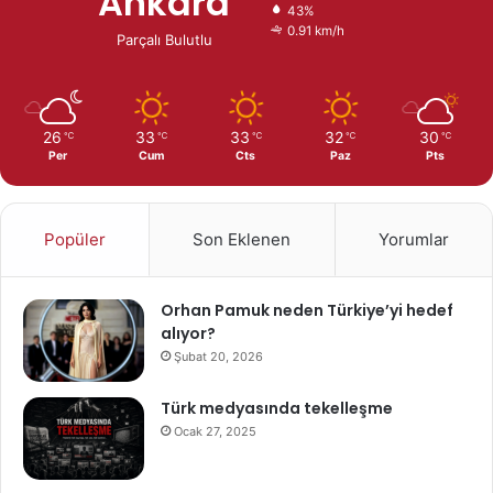
Ankara
43%
0.91 km/h
Parçalı Bulutlu
26
33
33
32
30
℃
℃
℃
℃
℃
Per
Cum
Cts
Paz
Pts
Popüler
Son Eklenen
Yorumlar
Orhan Pamuk neden Türkiye’yi hedef
alıyor?
Şubat 20, 2026
Türk medyasında tekelleşme
Ocak 27, 2025