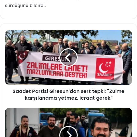
sürdüğünü bildirdi.
Saadet
Partisi
Giresun’dan
sert
tepki:
"Zulme
karşı
kınama
yetmez,
Saadet Partisi Giresun’dan sert tepki: "Zulme
icraat
gerek"
karşı kınama yetmez, icraat gerek"
Rasim
Ozan
Kütahyalı
hakkında
tutuklama