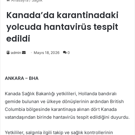
Anasayfa
/
Sağlık
Kanada’da karantinadaki
yolcuda hantavirüs tespit
edildi
Bir
admin
Mayıs 18, 2026
0
e-
posta
göndermek
ANKARA – BHA
Kanada Sağlık Bakanlığı yetkilileri, Hollanda bandıralı
gemide bulunan ve ülkeye dönüşlerinin ardından British
Columbia bölgesinde karantinaya alınan dört Kanada
vatandaşından birinde hantavirüs tespit edildiğini duyurdu.
Yetkililer, salgınla ilgili takip ve sağlık kontrollerinin