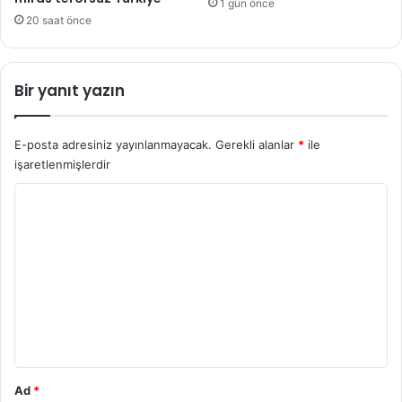
1 gün önce
20 saat önce
Bir yanıt yazın
E-posta adresiniz yayınlanmayacak.
Gerekli alanlar
*
ile
işaretlenmişlerdir
Y
o
r
u
m
*
Ad
*