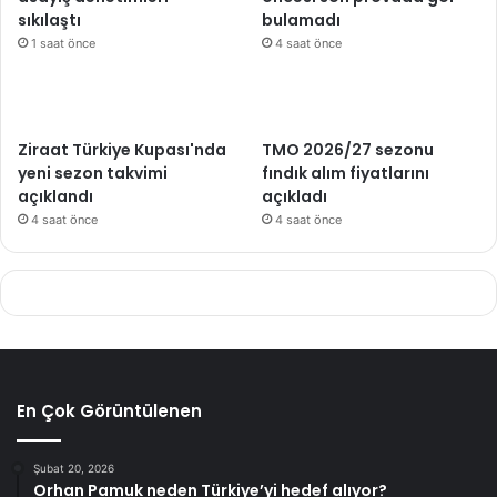
sıkılaştı
bulamadı
1 saat önce
4 saat önce
Ziraat Türkiye Kupası'nda
TMO 2026/27 sezonu
yeni sezon takvimi
fındık alım fiyatlarını
açıklandı
açıkladı
4 saat önce
4 saat önce
En Çok Görüntülenen
Şubat 20, 2026
Orhan Pamuk neden Türkiye’yi hedef alıyor?