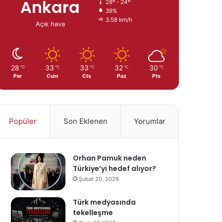
Ankara
28º - 24º
39%
3.58 km/h
Açık hava
28
33
33
32
30
℃
℃
℃
℃
℃
Per
Cum
Cts
Paz
Pts
Popüler
Son Eklenen
Yorumlar
Orhan Pamuk neden
Türkiye’yi hedef alıyor?
Şubat 20, 2026
Türk medyasında
tekelleşme