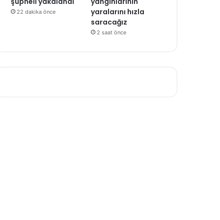
şüpheli yakalandı
yangınlarının
yaralarını hızla
22 dakika önce
saracağız
2 saat önce