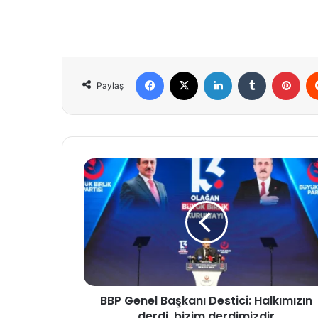
Facebook
X
LinkedIn
Tumblr
Pint
Paylaş
BBP
Genel
Başkanı
Destici:
Halkımızın
derdi,
bizim
derdimizdir
BBP Genel Başkanı Destici: Halkımızın
derdi, bizim derdimizdir