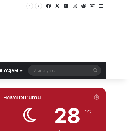
Facebook
X
YouTube
Instagram
Kayıt Ol
Rastgele Makale
Kenar Bölme
Arama
YAŞAM
yap
...
Hava Durumu
28
℃