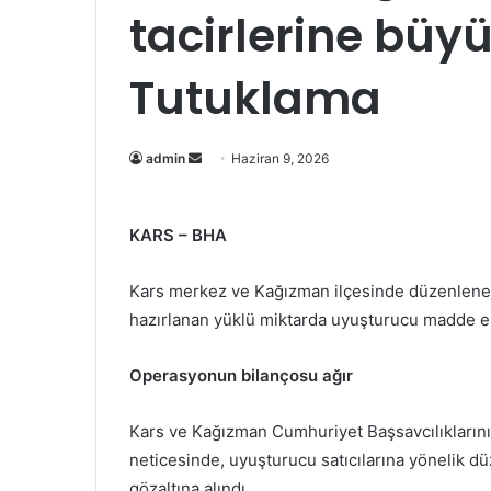
tacirlerine büyü
Tutuklama
Bir
admin
Haziran 9, 2026
e-
posta
KARS – BHA
göndermek
Kars merkez ve Kağızman ilçesinde düzenlenen
hazırlanan yüklü miktarda uyuşturucu madde ele
Operasyonun bilançosu ağır
​Kars ve Kağızman Cumhuriyet Başsavcılıklarını
neticesinde, uyuşturucu satıcılarına yönelik 
gözaltına alındı.