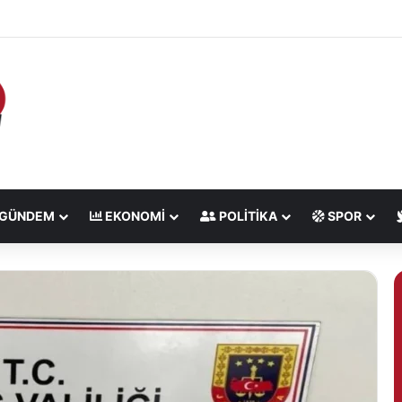
ezonu fındık alım fiyatlarını açıkladı
GÜNDEM
EKONOMI
POLITIKA
SPOR