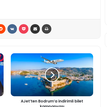
erest
Reddit
VKontakte
Pocket
E-Posta ile paylaş
Yazdır
AJet’ten
Bodrum’a
indirimli
bilet
kampanyası
AJet’ten Bodrum’a indirimli bilet
kampanyası