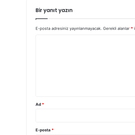
Bir yanıt yazın
E-posta adresiniz yayınlanmayacak.
Gerekli alanlar
*
i
Y
o
r
u
m
*
Ad
*
E-posta
*