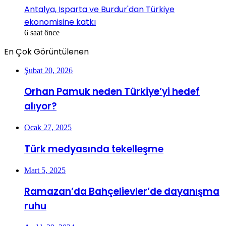
Antalya, Isparta ve Burdur'dan Türkiye
ekonomisine katkı
6 saat önce
En Çok Görüntülenen
Şubat 20, 2026
Orhan Pamuk neden Türkiye’yi hedef
alıyor?
Ocak 27, 2025
Türk medyasında tekelleşme
Mart 5, 2025
Ramazan’da Bahçelievler’de dayanışma
ruhu