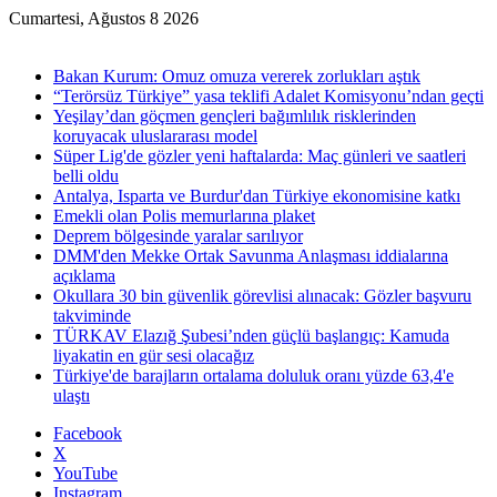
Cumartesi, Ağustos 8 2026
Son Dakika
Bakan Kurum: Omuz omuza vererek zorlukları aştık
“Terörsüz Türkiye” yasa teklifi Adalet Komisyonu’ndan geçti
Yeşilay’dan göçmen gençleri bağımlılık risklerinden
koruyacak uluslararası model
Süper Lig'de gözler yeni haftalarda: Maç günleri ve saatleri
belli oldu
Antalya, Isparta ve Burdur'dan Türkiye ekonomisine katkı
Emekli olan Polis memurlarına plaket
Deprem bölgesinde yaralar sarılıyor
DMM'den Mekke Ortak Savunma Anlaşması iddialarına
açıklama
Okullara 30 bin güvenlik görevlisi alınacak: Gözler başvuru
takviminde
TÜRKAV Elazığ Şubesi’nden güçlü başlangıç: Kamuda
liyakatin en gür sesi olacağız
Türkiye'de barajların ortalama doluluk oranı yüzde 63,4'e
ulaştı
Facebook
X
YouTube
Instagram