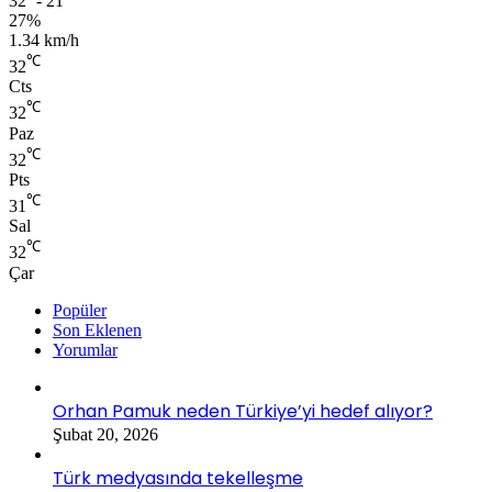
32º - 21º
27%
1.34 km/h
℃
32
Cts
℃
32
Paz
℃
32
Pts
℃
31
Sal
℃
32
Çar
Popüler
Son Eklenen
Yorumlar
Orhan Pamuk neden Türkiye’yi hedef alıyor?
Şubat 20, 2026
Türk medyasında tekelleşme