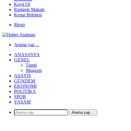
Kayıt Ol
Rastgele Makale
Kenar Bölmesi
Menü
Arama yap ...
ANASAYFA
GENEL
Tümü
Magazin
ASAYIŞ
GÜNDEM
EKONOMI
POLITIKA
SPOR
YAŞAM
Arama yap ...