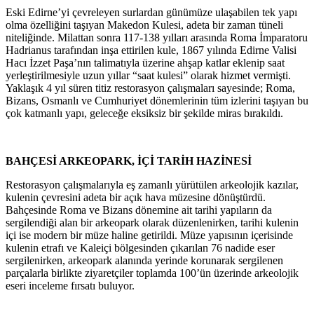
Eski Edirne’yi çevreleyen surlardan günümüze ulaşabilen tek yapı
olma özelliğini taşıyan Makedon Kulesi, adeta bir zaman tüneli
niteliğinde. Milattan sonra 117-138 yılları arasında Roma İmparatoru
Hadrianus tarafından inşa ettirilen kule, 1867 yılında Edirne Valisi
Hacı İzzet Paşa’nın talimatıyla üzerine ahşap katlar eklenip saat
yerleştirilmesiyle uzun yıllar “saat kulesi” olarak hizmet vermişti.
Yaklaşık 4 yıl süren titiz restorasyon çalışmaları sayesinde; Roma,
Bizans, Osmanlı ve Cumhuriyet dönemlerinin tüm izlerini taşıyan bu
çok katmanlı yapı, geleceğe eksiksiz bir şekilde miras bırakıldı.
BAHÇESİ ARKEOPARK, İÇİ TARİH HAZİNESİ
Restorasyon çalışmalarıyla eş zamanlı yürütülen arkeolojik kazılar,
kulenin çevresini adeta bir açık hava müzesine dönüştürdü.
Bahçesinde Roma ve Bizans dönemine ait tarihi yapıların da
sergilendiği alan bir arkeopark olarak düzenlenirken, tarihi kulenin
içi ise modern bir müze haline getirildi. Müze yapısının içerisinde
kulenin etrafı ve Kaleiçi bölgesinden çıkarılan 76 nadide eser
sergilenirken, arkeopark alanında yerinde korunarak sergilenen
parçalarla birlikte ziyaretçiler toplamda 100’ün üzerinde arkeolojik
eseri inceleme fırsatı buluyor.