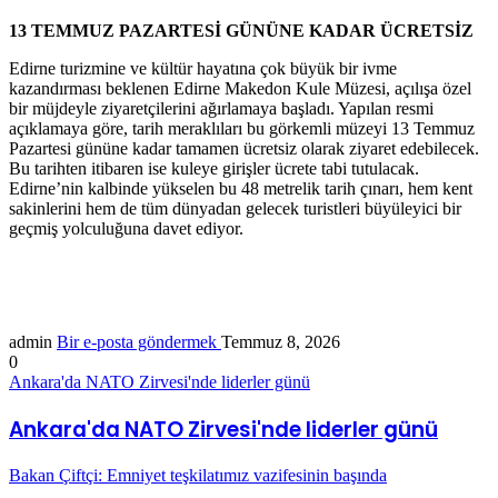
13 TEMMUZ PAZARTESİ GÜNÜNE KADAR ÜCRETSİZ
Edirne turizmine ve kültür hayatına çok büyük bir ivme
kazandırması beklenen Edirne Makedon Kule Müzesi, açılışa özel
bir müjdeyle ziyaretçilerini ağırlamaya başladı. Yapılan resmi
açıklamaya göre, tarih meraklıları bu görkemli müzeyi 13 Temmuz
Pazartesi gününe kadar tamamen ücretsiz olarak ziyaret edebilecek.
Bu tarihten itibaren ise kuleye girişler ücrete tabi tutulacak.
Edirne’nin kalbinde yükselen bu 48 metrelik tarih çınarı, hem kent
sakinlerini hem de tüm dünyadan gelecek turistleri büyüleyici bir
geçmiş yolculuğuna davet ediyor.
admin
Bir e-posta göndermek
Temmuz 8, 2026
0
Ankara'da NATO Zirvesi'nde liderler günü
Ankara'da NATO Zirvesi'nde liderler günü
Bakan Çiftçi: Emniyet teşkilatımız vazifesinin başında