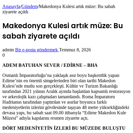
Anasayfa
/
Gündem
/
Makedonya Kulesi artık müze: Bu sabah
ziyarete açıldı
Makedonya Kulesi artık müze: Bu
sabah ziyarete açıldı
admin
Bir e-posta göndermek
Temmuz 8, 2026
0
ADEM BATUHAN SEVER / EDİRNE – BHA
Osmanlı İmparatorluğu’na yaklaşık asır boyu başkentlik yapan
Edirne’nin en önemli simgelerinden biri olan tarihi Makedon
Kulesi’nde mutlu son gerçekleşti. Kültür ve Turizm Bakanlığı
tarafından 2021 yılının Aralık ayında başlatılan kapsamlı restorasyon
ve arkeolojik kazı çalışmaları tamamlandı. Roma İmparatoru
Hadrianus tarafından yaptırılan ve asırlar boyunca farklı
medeniyetlerin izlerini gövdesinde taşıyan 48 metre yüksekliğindeki
devasa yapı, bu sabah saat 09.00 itibarıyla “Edirne Makedon Kule
Müzesi” adıyla kapılarını resmen ziyarete açtı.
DÖRT MEDENİYETİN İZLERİ BU MÜZEDE BULUŞTU