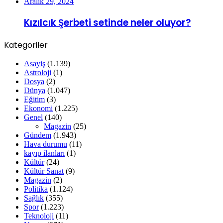
Aralık 29, 2024
Kızılcık Şerbeti setinde neler oluyor?
Kategoriler
Asayiş
(1.139)
Astroloji
(1)
Dosya
(2)
Dünya
(1.047)
Eğitim
(3)
Ekonomi
(1.225)
Genel
(140)
Magazin
(25)
Gündem
(1.943)
Hava durumu
(11)
kayıp ilanları
(1)
Kültür
(24)
Kültür Sanat
(9)
Magazin
(2)
Politika
(1.124)
Sağlık
(355)
Spor
(1.223)
Teknoloji
(11)