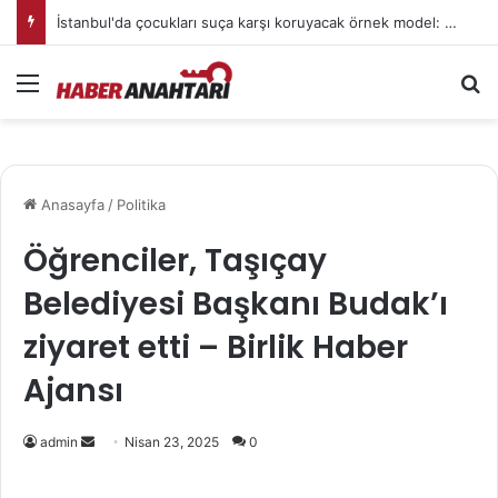
İstanbul'da çocukları suça karşı koruyacak örnek model: Kurumlar güçlerini birleştirdi
Menü
Ar
Anasayfa
/
Politika
Öğrenciler, Taşıçay
Belediyesi Başkanı Budak’ı
ziyaret etti – Birlik Haber
Ajansı
Bir
admin
Nisan 23, 2025
0
e-
posta