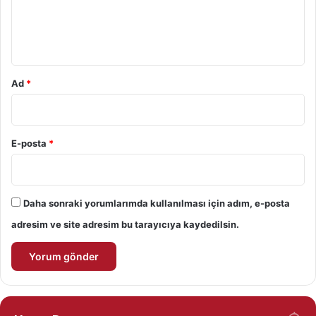
m
*
Ad
*
E-posta
*
Daha sonraki yorumlarımda kullanılması için adım, e-posta
adresim ve site adresim bu tarayıcıya kaydedilsin.