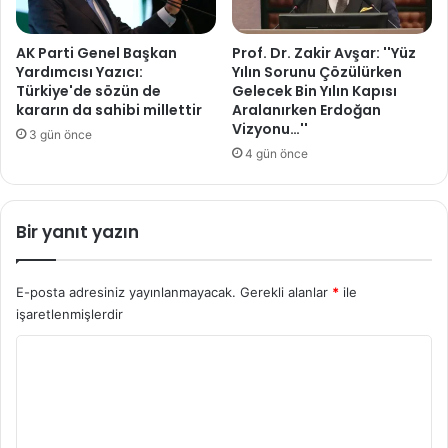
AK Parti Genel Başkan
Prof. Dr. Zakir Avşar: ''Yüz
Yardımcısı Yazıcı:
Yılın Sorunu Çözülürken
Türkiye'de sözün de
Gelecek Bin Yılın Kapısı
kararın da sahibi millettir
Aralanırken Erdoğan
Vizyonu…''
3 gün önce
4 gün önce
Bir yanıt yazın
E-posta adresiniz yayınlanmayacak.
Gerekli alanlar
*
ile
işaretlenmişlerdir
Y
o
r
u