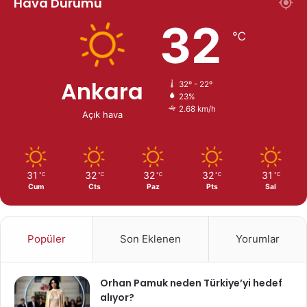
Hava Durumu
32
℃
Ankara
32º - 22º
23%
2.68 km/h
Açık hava
31
32
32
32
31
℃
℃
℃
℃
℃
Cum
Cts
Paz
Pts
Sal
Popüler
Son Eklenen
Yorumlar
Orhan Pamuk neden Türkiye’yi hedef
alıyor?