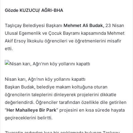
göndermek
Gözde KUZUCU/ AĞRI-BHA
Taşlıçay Belediyesi Başkanı
Mehmet Ali Budak,
23 Nisan
Ulusal Egemenlik ve Çocuk Bayramı kapsamında Mehmet
Akif Ersoy İlkokulu öğrencileri ve öğretmenlerini misafir
etti.
Nisan karı, Ağrı’nın köy yollarını kapattı
Başkan Budak, belediye makam koltuğuna oturan
öğrencilerin taleplerini dinleyerek projelerini dikkatle
değerlendirdi. Öğrenciler tarafından özellikle dile getirilen
“
Her Mahalleye Bir Park
” projesini en kısa sürede hayata
geçireceklerini belirtti.
Ziyaretin ardından kısa bir açıklamada bulunan Taşlıçay