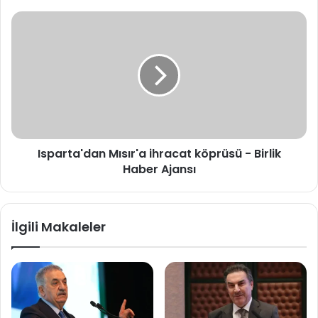
Ajansı
Isparta'dan
Mısır'a
ihracat
köprüsü
-
Birlik
Haber
Ajansı
Isparta'dan Mısır'a ihracat köprüsü - Birlik
Haber Ajansı
İlgili Makaleler