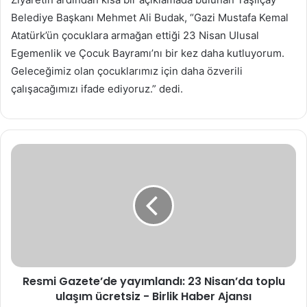
Belediye Başkanı Mehmet Ali Budak, “Gazi Mustafa Kemal
Atatürk’ün çocuklara armağan ettiği 23 Nisan Ulusal
Egemenlik ve Çocuk Bayramı’nı bir kez daha kutluyorum.
Geleceğimiz olan çocuklarımız için daha özverili
çalışacağımızı ifade ediyoruz.” dedi.
Resmi
Gazete’de
yayımlandı:
23
Nisan’da
toplu
ulaşım
ücretsiz
-
Resmi Gazete’de yayımlandı: 23 Nisan’da toplu
Birlik
Haber
ulaşım ücretsiz - Birlik Haber Ajansı