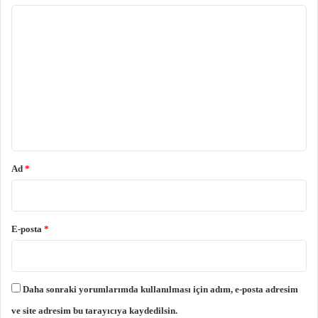
Y
o
r
u
m
*
Ad
*
E-posta
*
Daha sonraki yorumlarımda kullanılması için adım, e-posta adresim
ve site adresim bu tarayıcıya kaydedilsin.