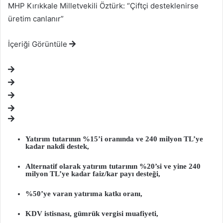
MHP Kırıkkale Milletvekili Öztürk: “Çiftçi desteklenirse
üretim canlanır”
İçeriği Görüntüle
Yatırım tutarının %15’i oranında ve
240 milyon TL’ye
kadar nakdi destek
,
Alternatif olarak yatırım tutarının %20’si ve yine
240
milyon TL’ye kadar faiz/kar payı desteği
,
%50’ye varan yatırıma katkı oranı,
KDV istisnası
,
gümrük vergisi muafiyeti
,