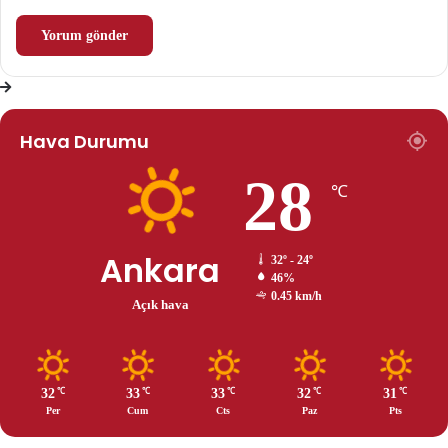
Hava Durumu
28
℃
Ankara
32º - 24º
46%
0.45 km/h
Açık hava
32
33
33
32
31
℃
℃
℃
℃
℃
Per
Cum
Cts
Paz
Pts