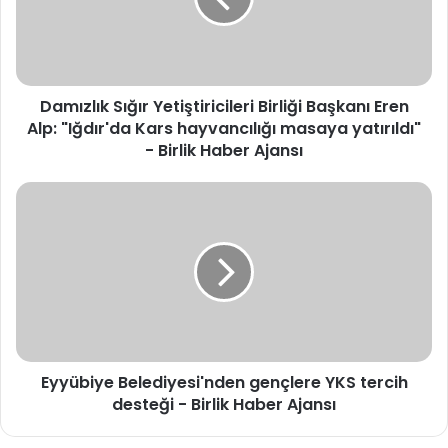
"Iğdır'da
Kars
hayvancılığı
masaya
yatırıldı"
-
Birlik
Haber
Damızlık Sığır Yetiştiricileri Birliği Başkanı Eren
Ajansı
Alp: "Iğdır'da Kars hayvancılığı masaya yatırıldı"
- Birlik Haber Ajansı
Eyyübiye
Belediyesi'nden
gençlere
YKS
tercih
desteği
-
Birlik
Haber
Ajansı
Eyyübiye Belediyesi'nden gençlere YKS tercih
desteği - Birlik Haber Ajansı