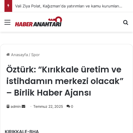
Vali Ziya Polat, Kağızman'da yatırımları ve kamu kurumlarını inceledi
Menü
Ar
Anasayfa
/
Spor
Öztürk: “Kırıkkale üretim ve
istihdamın merkezi olacak”
– Birlik Haber Ajansı
Bir
admin
Temmuz 22, 2025
0
e-
posta
göndermek
KIRIKKALE-BHA