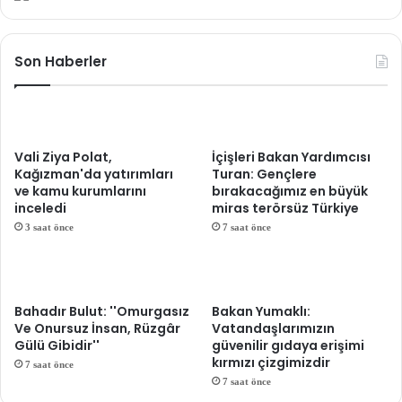
Son Haberler
Vali Ziya Polat,
İçişleri Bakan Yardımcısı
Kağızman'da yatırımları
Turan: Gençlere
ve kamu kurumlarını
bırakacağımız en büyük
inceledi
miras terörsüz Türkiye
3 saat önce
7 saat önce
Bahadır Bulut: ''Omurgasız
Bakan Yumaklı:
Ve Onursuz İnsan, Rüzgâr
Vatandaşlarımızın
Gülü Gibidir''
güvenilir gıdaya erişimi
kırmızı çizgimizdir
7 saat önce
7 saat önce