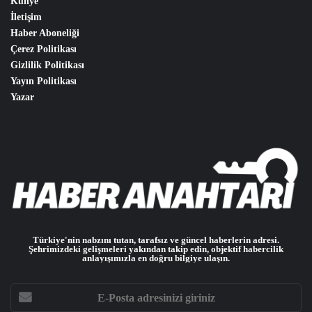
Künye
İletişim
Haber Aboneliği
Çerez Politikası
Gizlilik Politikası
Yayın Politikası
Yazar
Türkiye'nin nabzını tutan, tarafsız ve güncel haberlerin adresi.
Şehrimizdeki gelişmeleri yakından takip edin, objektif habercilik
anlayışımızla en doğru bilgiye ulaşın.
E-
Posta
adresinizi