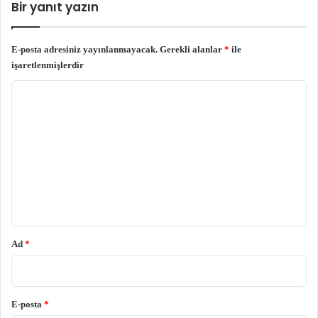
Bir yanıt yazın
E-posta adresiniz yayınlanmayacak.
Gerekli alanlar
*
ile
işaretlenmişlerdir
Y
o
r
u
m
*
Ad
*
E-posta
*