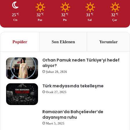
25
32
32
31
32
℃
℃
℃
℃
℃
Cts
Paz
Pts
Sal
Çar
Popüler
Son Eklenen
Yorumlar
Orhan Pamuk neden Türkiye’yi hedef
alıyor?
Şubat 20, 2026
Türk medyasında tekelleşme
Ocak 27, 2025
Ramazan’da Bahçelievler’de
dayanışma ruhu
Mart 5, 2025