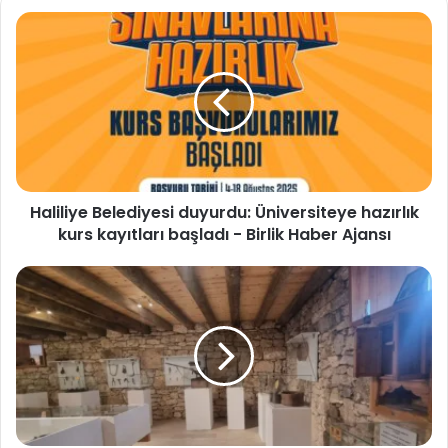
Haliliye
Belediyesi
duyurdu:
Üniversiteye
hazırlık
kurs
kayıtları
başladı
-
Birlik
Haber
Ajansı
Haliliye Belediyesi duyurdu: Üniversiteye hazırlık
kurs kayıtları başladı - Birlik Haber Ajansı
Bayburt
Kenan
Yavuz
Etnografya
Müzesi:
Anadolu’nun
hafızasına
açılan
kapı
-
Birlik
Haber
Ajansı