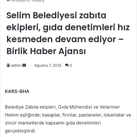
Anasayfa
/
Asayiş
Selim Belediyesi zabıta
ekipleri, gıda denetimleri hız
kesmeden devam ediyor –
Birlik Haber Ajansı
Bir
admin
Ağustos 7, 2025
0
e-
posta
göndermek
KARS-BHA
Belediye Zabıta ekipleri, Gıda Mühendisi ve Veteriner
Hekim eşliğinde; kasaplar, fırınlar, pastaneler, lokantalar ve
zincir marketlerde kapsamlı gıda denetimleri
gerçekleştirdi.