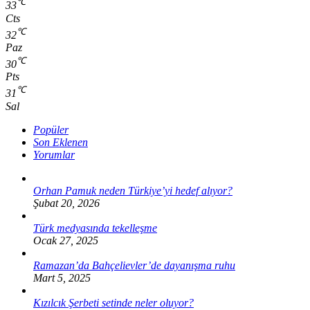
℃
33
Cts
℃
32
Paz
℃
30
Pts
℃
31
Sal
Popüler
Son Eklenen
Yorumlar
Orhan Pamuk neden Türkiye’yi hedef alıyor?
Şubat 20, 2026
Türk medyasında tekelleşme
Ocak 27, 2025
Ramazan’da Bahçelievler’de dayanışma ruhu
Mart 5, 2025
Kızılcık Şerbeti setinde neler oluyor?