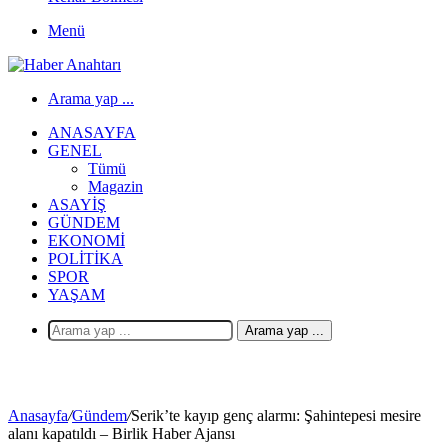
Menü
Arama yap ...
ANASAYFA
GENEL
Tümü
Magazin
ASAYIŞ
GÜNDEM
EKONOMI
POLITIKA
SPOR
YAŞAM
Arama yap ...
Anasayfa
/
Gündem
/
Serik’te kayıp genç alarmı: Şahintepesi mesire
alanı kapatıldı – Birlik Haber Ajansı