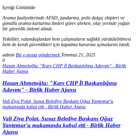
İçeriği Görüntüle
Arama faaliyetlerinde AFAD, jandarma, polis dalgıç ekipleri ve
gönüllü arama-kurtarma timleri görev alırken, olay yerinde yoğun
bir güvenlik önlemi alındı.
Yetkililer, vatandaşlardan hem çalışmaların sağlıklı yürütülebilmesi
hem de kendi güvenlikleri için kapatma kararına uymalarını istedi.
admin
Bir e-posta göndermek
Temmuz 21, 2025
0
Hasan Ahmetoğlu: "Kars CHP İl Başkanlığına Adayım" - Birlik
Haber Ajansı
Hasan Ahmetoğlu: "Kars CHP İl Başkanlığına
Adayım" - Birlik Haber Ajansı
Vali Ziya Polat, Susuz Belediye Başkanı Oğuz Yantemur'u
makamında kabul etti - Birlik Haber Ajansı
Vali Ziya Polat, Susuz Belediye Başkanı Oğuz
Yantemur'u makamında kabul etti - Birlik Haber
Ajansı