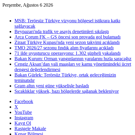
Perşembe, Ağustos 6 2026
Son Dakika
MSB: Terörsüz Türkiye vizyonu bölgesel istikrara katkı
sağlayacak
Beypazarı'nda trafik ve asayiş denetimleri sıkılaştı
Arca Çorum FK – GS öncesi son provada gol bulamadı
Ziraat Türkiye Kupası'nda yeni sezon takvimi açıklandı
TMO 2026/27 sezonu fındık alım fiyatlarını açıkladı
71 ilde uyuşturucu operasyonu: 1.302 şüpheli yakalandı
Bakan Kurum: Orman yangınlarının yaralarını hızla saracağız
Cengiz Aksan’dan vali maaşları ve kamu yönetimindeki ücret
dengesi değerlendirmesi
Bakan Gürlek: Terörsüz Türkiye, ortak geleceğimizin
teminatıdır
Gram altın yeni güne yükselişle başladı
Sıcaklıklar yüksek, bazı bölgelerde sağanak bekleniyor
Facebook
X
YouTube
Instagram
Kayıt Ol
Rastgele Makale
Kenar Bölmesi