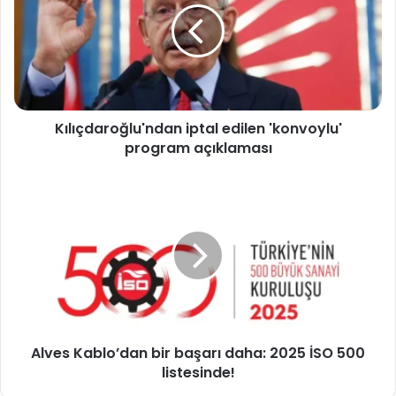
'konvoylu'
program
açıklaması
Kılıçdaroğlu'ndan iptal edilen 'konvoylu'
program açıklaması
Alves
Kablo’dan
bir
başarı
daha:
2025
İSO
500
listesinde!
Alves Kablo’dan bir başarı daha: 2025 İSO 500
listesinde!