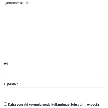
işaretlenmişlerdir
Y
o
r
u
m
*
Ad
*
E-posta
*
Daha sonraki yorumlarımda kullanılması için adım, e-posta