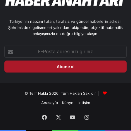
Türkiye'nin nabzını tutan, tarafsız ve güncel haberlerin adresi.
Şehrimizdeki gelişmeleri yakından takip edin, objektif habercilik
anlayışımızla en doğru bilgiye ulaşın.
E-
Posta
adresinizi
giriniz
© Telif Hakkı 2026, Tüm Hakları Saklıdır |
Anasayfa
Künye
İletişim
Facebook
X
YouTube
Instagram