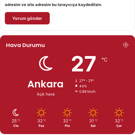
adresim ve site adresim bu tarayıcıya kaydedilsin.
Hava Durumu
27
℃
Ankara
27º - 21º
44%
0.89 km/h
Açık hava
25
32
32
31
32
℃
℃
℃
℃
℃
Cts
Paz
Pts
Sal
Çar