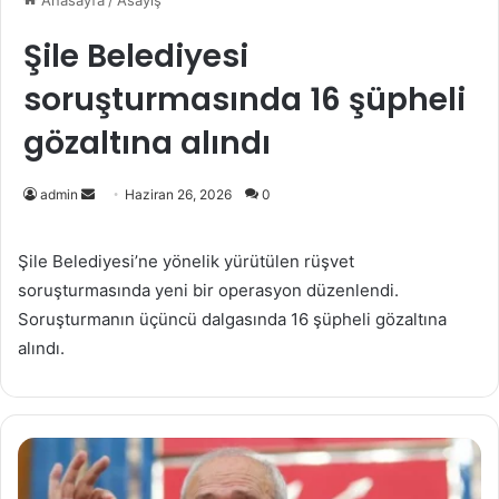
Anasayfa
/
Asayiş
Şile Belediyesi
soruşturmasında 16 şüpheli
gözaltına alındı
Bir
admin
Haziran 26, 2026
0
e-
posta
Şile Belediyesi’ne yönelik yürütülen rüşvet
göndermek
soruşturmasında yeni bir operasyon düzenlendi.
Soruşturmanın üçüncü dalgasında 16 şüpheli gözaltına
alındı.
Kılıçdaroğlu'ndan
iptal
edilen