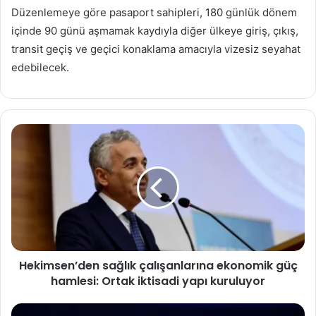
Düzenlemeye göre pasaport sahipleri, 180 günlük dönem
içinde 90 günü aşmamak kaydıyla diğer ülkeye giriş, çıkış,
transit geçiş ve geçici konaklama amacıyla vizesiz seyahat
edebilecek.
Hekimsen’den
sağlık
çalışanlarına
ekonomik
güç
hamlesi:
Ortak
iktisadi
yapı
Hekimsen’den sağlık çalışanlarına ekonomik güç
kuruluyor
hamlesi: Ortak iktisadi yapı kuruluyor
Cumhurbaşkanı