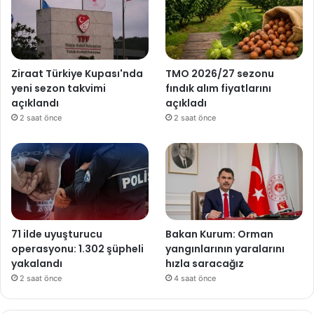
Ziraat Türkiye Kupası'nda
TMO 2026/27 sezonu
yeni sezon takvimi
fındık alım fiyatlarını
açıklandı
açıkladı
2 saat önce
2 saat önce
71 ilde uyuşturucu
Bakan Kurum: Orman
operasyonu: 1.302 şüpheli
yangınlarının yaralarını
yakalandı
hızla saracağız
2 saat önce
4 saat önce