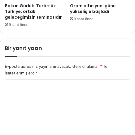
Bakan Gürlek: Terörsüz
Gram altın yeni güne
Türkiye, ortak
yükselişle başladı
geleceğimizin teminatıdır
9 saat önce
9 saat önce
Bir yanıt yazın
E-posta adresiniz yayınlanmayacak.
Gerekli alanlar
*
ile
işaretlenmişlerdir
Y
o
r
u
m
*