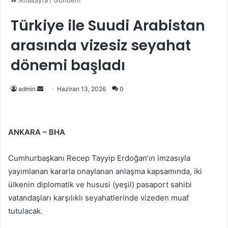
Anasayfa
/
Gündem
Türkiye ile Suudi Arabistan
arasında vizesiz seyahat
dönemi başladı
Bir
admin
Haziran 13, 2026
0
e-
posta
göndermek
ANKARA – BHA
Cumhurbaşkanı Recep Tayyip Erdoğan’ın imzasıyla
yayımlanan kararla onaylanan anlaşma kapsamında, iki
ülkenin diplomatik ve hususi (yeşil) pasaport sahibi
vatandaşları karşılıklı seyahatlerinde vizeden muaf
tutulacak.