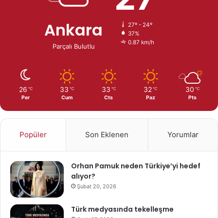
Ankara
27º - 24º
37%
0.87 km/h
Parçalı Bulutlu
26
33
33
32
30
℃
℃
℃
℃
℃
Per
Cum
Cts
Paz
Pts
Popüler
Son Eklenen
Yorumlar
Orhan Pamuk neden Türkiye’yi hedef
alıyor?
Şubat 20, 2026
Türk medyasında tekelleşme