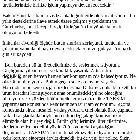
üreticilerimizle birlikte işlem yapmaya devam edecektir.”
Bakan Yumaklı, İran kriziyle alakalı girdilerde oluşan artışları da bu
yılın desteklerine ilave etmek üzere çalışma yaptıklarını ve
Cumhurbaşkanı Recep Tayyip Erdoğan’ın bu yönde talimatı
olduğunu ifade etti.
İmkanlar elverdiği ölçüde bütün sınırları zorlayarak üreticinin ve
çiftçinin yanında olmaya devam edeceklerini vurgulayan Yumaklı,
şunları kaydetti:
“Ben buradan bütün üreticilerimize de seslenmek istiyorum.
Geçtiğimiz yıl zirai don ve kuraklık yaşadık. Artık iklim
değişikliğinden hemen hemen her konuşmamızda bahsediyoruz. Ne
olacağını bilmiyoruz. Bakın geçen sene o olayları yaşadık.
Hamdolsun bu sene rüzgar bizden yana. Daha iyi, daha bereketli bir
ürün hasadını konuşuyoruz ama önümüzdeki yıl ne olacağını
bilmiyoruz. O yüzden bütün üreticilerimize özellikle TARSİM’i
yaptırmaları konusunda kendilerinden istirham ediyorum. Sigorta
konusunda biraz mesafeli yaklaşıyoruz. Genel olarak ülke çapında
farklı branşlarda da böyle ama iklim değişikliği konusu bizim
elimizde olan bir şey değil. Bütün çiftçilerimize, üreticilerimize,
devletin poliçe bedelini yüzde 70’e kadar da karşıladığını
düşünürsek ‘TARSİM’i aman ihmal etmeyelim’ diyorum ki bir de
gelir koruma sigortası devlet destekli, bu da yeni bir poliçe. Sizin