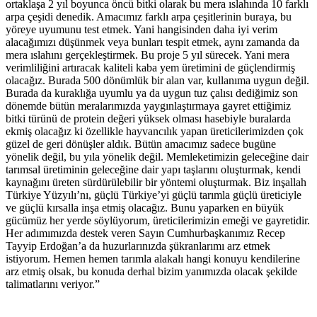
ortaklaşa 2 yıl boyunca öncü bitki olarak bu mera ıslahında 10 farklı
arpa çeşidi denedik. Amacımız farklı arpa çeşitlerinin buraya, bu
yöreye uyumunu test etmek. Yani hangisinden daha iyi verim
alacağımızı düşünmek veya bunları tespit etmek, aynı zamanda da
mera ıslahını gerçekleştirmek. Bu proje 5 yıl sürecek. Yani mera
verimliliğini artıracak kaliteli kaba yem üretimini de güçlendirmiş
olacağız. Burada 500 dönümlük bir alan var, kullanıma uygun değil.
Burada da kuraklığa uyumlu ya da uygun tuz çalısı dediğimiz son
dönemde bütün meralarımızda yaygınlaştırmaya gayret ettiğimiz
bitki türünü de protein değeri yüksek olması hasebiyle buralarda
ekmiş olacağız ki özellikle hayvancılık yapan üreticilerimizden çok
güzel de geri dönüşler aldık. Bütün amacımız sadece bugüne
yönelik değil, bu yıla yönelik değil. Memleketimizin geleceğine dair
tarımsal üretiminin geleceğine dair yapı taşlarını oluşturmak, kendi
kaynağını üreten sürdürülebilir bir yöntemi oluşturmak. Biz inşallah
Türkiye Yüzyılı’nı, güçlü Türkiye’yi güçlü tarımla güçlü üreticiyle
ve güçlü kırsalla inşa etmiş olacağız. Bunu yaparken en büyük
gücümüz her yerde söylüyorum, üreticilerimizin emeği ve gayretidir.
Her adımımızda destek veren Sayın Cumhurbaşkanımız Recep
Tayyip Erdoğan’a da huzurlarınızda şükranlarımı arz etmek
istiyorum. Hemen hemen tarımla alakalı hangi konuyu kendilerine
arz etmiş olsak, bu konuda derhal bizim yanımızda olacak şekilde
talimatlarını veriyor.”