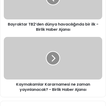
ilk
-
Birlik
Haber
Bayraktar TB2’den dünya havacılığında bir ilk -
Ajansı
Birlik Haber Ajansı
Kaymakamlar
Kararnamesi
ne
zaman
yayınlanacak?
-
Birlik
Haber
Ajansı
Kaymakamlar Kararnamesi ne zaman
yayınlanacak? - Birlik Haber Ajansı