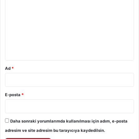
Y
o
r
u
m
*
Ad
*
E-posta
*
Daha sonraki yorumlarımda kullanılması için adım, e-posta
adresim ve site adresim bu tarayıcıya kaydedilsin.