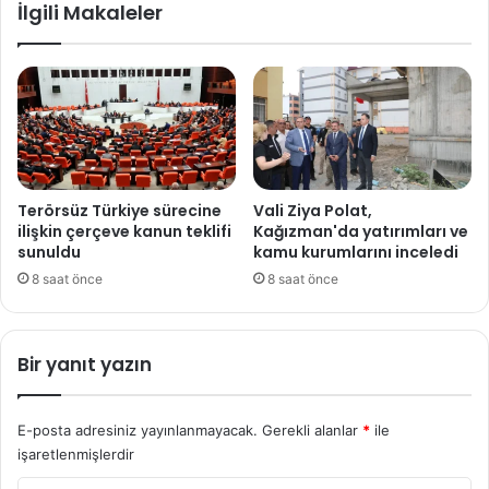
İlgili Makaleler
Terörsüz Türkiye sürecine
Vali Ziya Polat,
ilişkin çerçeve kanun teklifi
Kağızman'da yatırımları ve
sunuldu
kamu kurumlarını inceledi
8 saat önce
8 saat önce
Bir yanıt yazın
E-posta adresiniz yayınlanmayacak.
Gerekli alanlar
*
ile
işaretlenmişlerdir