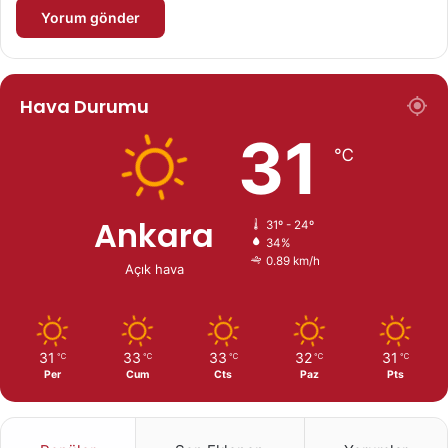
Hava Durumu
31
℃
Ankara
31º - 24º
34%
0.89 km/h
Açık hava
31
33
33
32
31
℃
℃
℃
℃
℃
Per
Cum
Cts
Paz
Pts