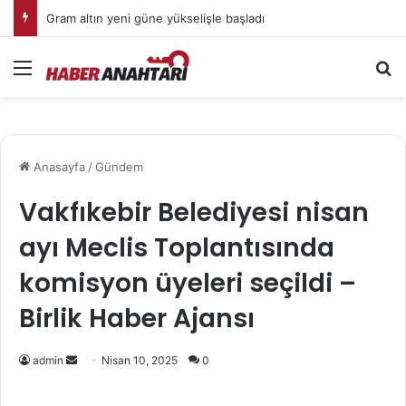
Gram altın yeni güne yükselişle başladı
Menü
Ar
Anasayfa
/
Gündem
Vakfıkebir Belediyesi nisan
ayı Meclis Toplantısında
komisyon üyeleri seçildi –
Birlik Haber Ajansı
Bir
admin
Nisan 10, 2025
0
e-
posta