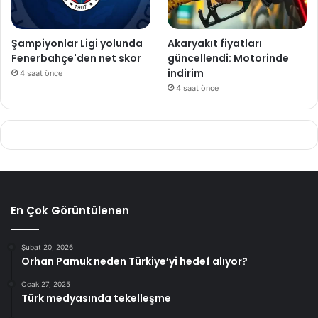
Şampiyonlar Ligi yolunda
Akaryakıt fiyatları
Fenerbahçe'den net skor
güncellendi: Motorinde
indirim
4 saat önce
4 saat önce
En Çok Görüntülenen
Şubat 20, 2026
Orhan Pamuk neden Türkiye’yi hedef alıyor?
Ocak 27, 2025
Türk medyasında tekelleşme