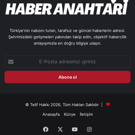
Türkiye'nin nabzını tutan, tarafsız ve güncel haberlerin adresi.
Şehrimizdeki gelişmeleri yakından takip edin, objektif habercilik
anlayışımızla en doğru bilgiye ulaşın.
E-
Posta
adresinizi
giriniz
© Telif Hakkı 2026, Tüm Hakları Saklıdır |
Anasayfa
Künye
İletişim
Facebook
X
YouTube
Instagram