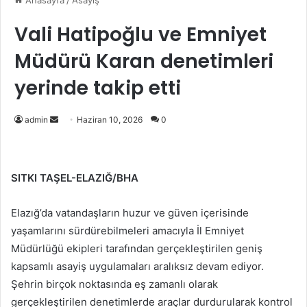
Anasayfa
/
Asayiş
Vali Hatipoğlu ve Emniyet
Müdürü Karan denetimleri
yerinde takip etti
Bir
admin
Haziran 10, 2026
0
e-
posta
göndermek
SITKI
TAŞEL-ELAZIĞ/BHA
Elazığ’da vatandaşların huzur ve güven içerisinde
yaşamlarını sürdürebilmeleri amacıyla İl Emniyet
Müdürlüğü ekipleri tarafından gerçekleştirilen geniş
kapsamlı asayiş uygulamaları aralıksız devam ediyor.
Şehrin birçok noktasında eş zamanlı olarak
gerçekleştirilen denetimlerde araçlar durdurularak kontrol