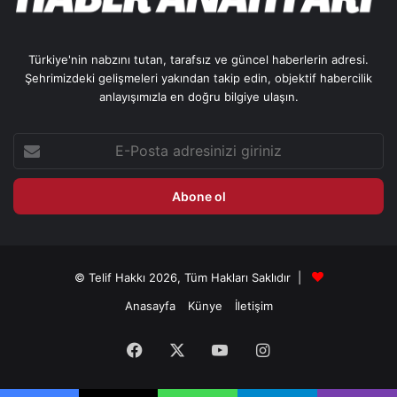
Türkiye'nin nabzını tutan, tarafsız ve güncel haberlerin adresi.
Şehrimizdeki gelişmeleri yakından takip edin, objektif habercilik
anlayışımızla en doğru bilgiye ulaşın.
E-
Posta
adresinizi
giriniz
© Telif Hakkı 2026, Tüm Hakları Saklıdır |
Anasayfa
Künye
İletişim
Facebook
X
YouTube
Instagram