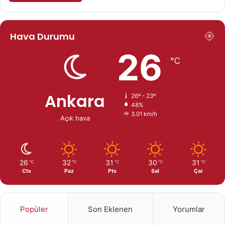
Hava Durumu
26
℃
Ankara
26º - 23º
48%
3.01 km/h
Açık hava
26
32
31
30
31
℃
℃
℃
℃
℃
Cts
Paz
Pts
Sal
Çar
Popüler
Son Eklenen
Yorumlar