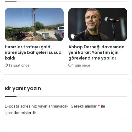
Hırsızlar trafoyu çaldı,
Ahbap Derneği davasında
narenciye bahçeleri susuz
yeni karar: Yönetim için
kaldı
görevlendirme yapıldı
19 saat önce
1 gün önce
Bir yanıt yazın
E-posta adresiniz yayınlanmayacak.
Gerekli alanlar
*
ile
işaretlenmişlerdir
Y
o