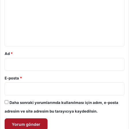
r
u
m
*
Ad
*
E-posta
*
Daha sonraki yorumlarımda kullanılması için adım, e-posta
adresim ve site adresim bu tarayıcıya kaydedilsin.