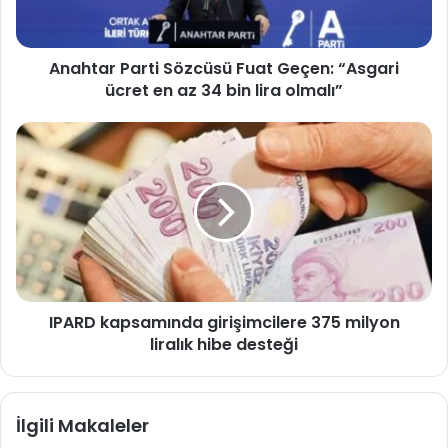
ücret
en
az
Anahtar Parti Sözcüsü Fuat Geçen: “Asgari
34
bin
ücret en az 34 bin lira olmalı”
lira
olmalı”
IPARD
kapsamında
girişimcilere
375
milyon
liralık
hibe
desteği
IPARD kapsamında girişimcilere 375 milyon
liralık hibe desteği
İlgili Makaleler