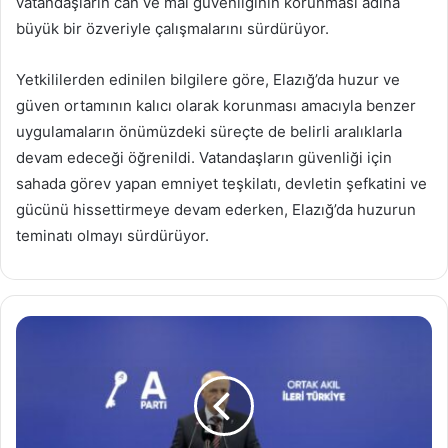
vatandaşların can ve mal güvenliğinin korunması adına
büyük bir özveriyle çalışmalarını sürdürüyor.
Yetkililerden edinilen bilgilere göre, Elazığ’da huzur ve
güven ortamının kalıcı olarak korunması amacıyla benzer
uygulamaların önümüzdeki süreçte de belirli aralıklarla
devam edeceği öğrenildi. Vatandaşların güvenliği için
sahada görev yapan emniyet teşkilatı, devletin şefkatini ve
gücünü hissettirmeye devam ederken, Elazığ’da huzurun
teminatı olmayı sürdürüyor.
Anahtar
Parti
Sözcüsü
Fuat
Geçen:
“Asgari