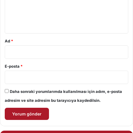
u
m
*
Ad
*
E-posta
*
Daha sonraki yorumlarımda kullanılması için adım, e-posta
adresim ve site adresim bu tarayıcıya kaydedilsin.