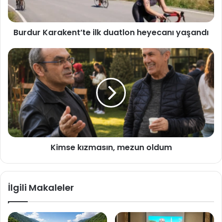
Burdur Karakent’te ilk duatlon heyecanı yaşandı
Kimse
kızmasın,
mezun
oldum
Kimse kızmasın, mezun oldum
İlgili Makaleler