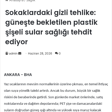
Anasayfa
/
Sağlık
Sokaklardaki gizli tehlike:
güneşte bekletilen plastik
şişeli sular sağlığı tehdit
ediyor
Bir
admin
Haziran 28, 2026
0
e-
posta
göndermek
ANKARA – BHA
Yaz sıcaklarının mevsim normallerinin üzerine çıkması, en temel ihtiyaç
olan suya yönelik talebi artırdı. Ancak bu durum, büyük bir sağlık
riskini de beraberinde getirdi. Son günlerde market önlerinde, satış
noktalarında ve dağıtım depolarında; PET şişe ve damacanalardaki
suların doğrudan güneş ışığı altında ve yüksek ısıya maruz kalacak