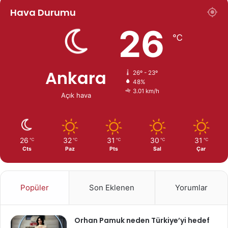
Hava Durumu
26
℃
Ankara
26º - 23º
48%
3.01 km/h
Açık hava
26
32
31
30
31
℃
℃
℃
℃
℃
Cts
Paz
Pts
Sal
Çar
Popüler
Son Eklenen
Yorumlar
Orhan Pamuk neden Türkiye’yi hedef