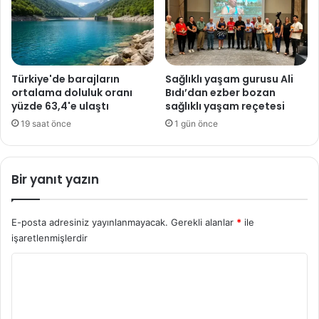
Türkiye'de barajların
Sağlıklı yaşam gurusu Ali
ortalama doluluk oranı
Bıdı’dan ezber bozan
yüzde 63,4'e ulaştı
sağlıklı yaşam reçetesi
19 saat önce
1 gün önce
Bir yanıt yazın
E-posta adresiniz yayınlanmayacak.
Gerekli alanlar
*
ile
işaretlenmişlerdir
Y
o
r