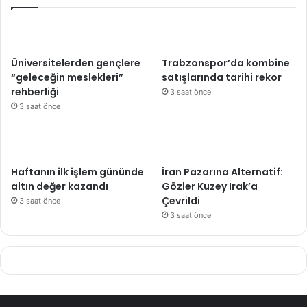
Üniversitelerden gençlere
Trabzonspor’da kombine
“geleceğin meslekleri”
satışlarında tarihi rekor
rehberliği
3 saat önce
3 saat önce
Haftanın ilk işlem gününde
İran Pazarına Alternatif:
altın değer kazandı
Gözler Kuzey Irak’a
Çevrildi
3 saat önce
3 saat önce