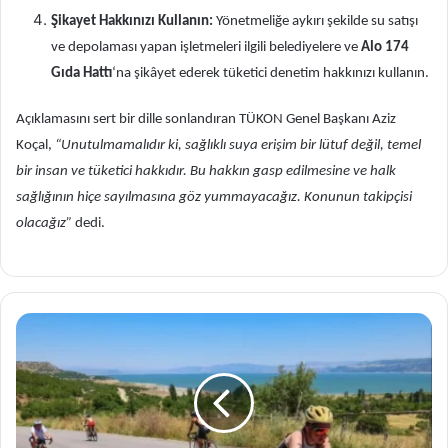
Şikayet Hakkınızı Kullanın:
Yönetmeliğe aykırı şekilde su satışı
ve depolaması yapan işletmeleri ilgili belediyelere ve
Alo 174
Gıda Hattı
‘na şikâyet ederek tüketici denetim hakkınızı kullanın.
Açıklamasını sert bir dille sonlandıran TÜKON Genel Başkanı Aziz
Koçal,
“Unutulmamalıdır ki, sağlıklı suya erişim bir lütuf değil, temel
bir insan ve tüketici hakkıdır. Bu hakkın gasp edilmesine ve halk
sağlığının hiçe sayılmasına göz yummayacağız. Konunun takipçisi
olacağız”
dedi.
Burdur
Karakent’te
ilk
duatlon
heyecanı
yaşandı